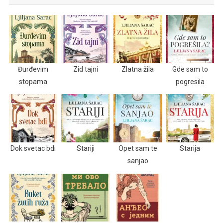
Đurđevim
Zid tajni
Zlatna žila
Gde sam to
stopama
pogresila
Dok svetac bdi
Stariji
Opet sam te
Starija
sanjao