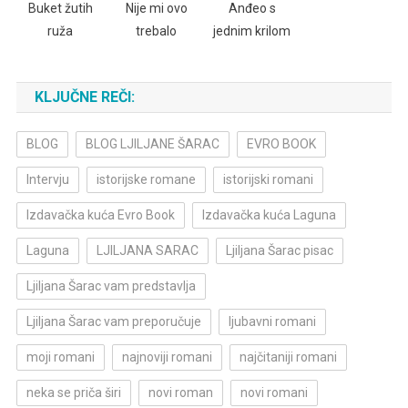
Buket žutih
Nije mi ovo
Anđeo s
ruža
trebalo
jednim krilom
KLJUČNE REČI:
BLOG
BLOG LJILJANE ŠARAC
EVRO BOOK
Intervju
istorijske romane
istorijski romani
Izdavačka kuća Evro Book
Izdavačka kuća Laguna
Laguna
LJILJANA SARAC
Ljiljana Šarac pisac
Ljiljana Šarac vam predstavlja
Ljiljana Šarac vam preporučuje
ljubavni romani
moji romani
najnoviji romani
najčitaniji romani
neka se priča širi
novi roman
novi romani