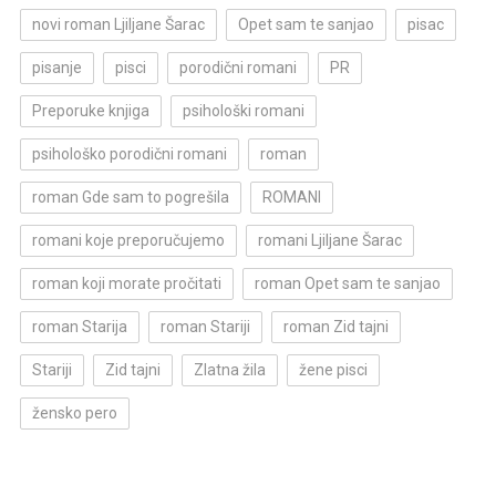
novi roman Ljiljane Šarac
Opet sam te sanjao
pisac
pisanje
pisci
porodični romani
PR
Preporuke knjiga
psihološki romani
psihološko porodični romani
roman
roman Gde sam to pogrešila
ROMANI
romani koje preporučujemo
romani Ljiljane Šarac
roman koji morate pročitati
roman Opet sam te sanjao
roman Starija
roman Stariji
roman Zid tajni
Stariji
Zid tajni
Zlatna žila
žene pisci
žensko pero