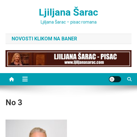
Skip
Ljiljana Šarac
to
content
Ljiljana Šarac – pisac romana
NOVOSTI KLIKOM NA BANER
No 3