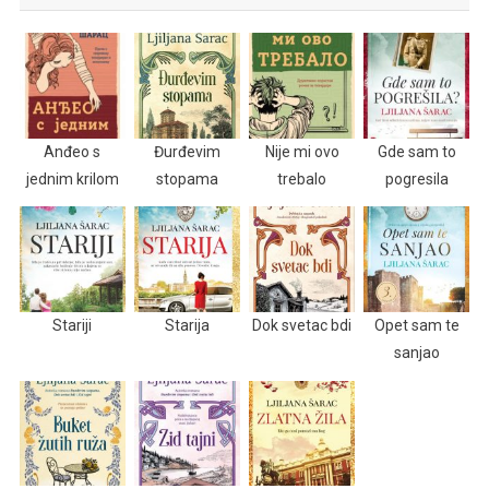
Anđeo s
Đurđevim
Nije mi ovo
Gde sam to
jednim krilom
stopama
trebalo
pogresila
Stariji
Starija
Dok svetac bdi
Opet sam te
sanjao