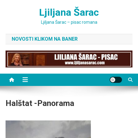
Skip
Ljiljana Šarac
to
content
Ljiljana Šarac – pisac romana
NOVOSTI KLIKOM NA BANER
Halštat -panorama