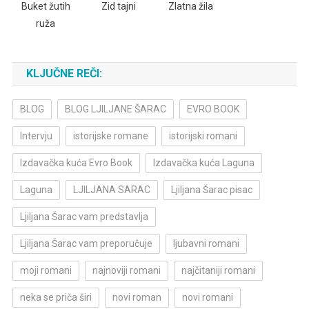
Buket žutih
Zid tajni
Zlatna žila
ruža
KLJUČNE REČI:
BLOG
BLOG LJILJANE ŠARAC
EVRO BOOK
Intervju
istorijske romane
istorijski romani
Izdavačka kuća Evro Book
Izdavačka kuća Laguna
Laguna
LJILJANA SARAC
Ljiljana Šarac pisac
Ljiljana Šarac vam predstavlja
Ljiljana Šarac vam preporučuje
ljubavni romani
moji romani
najnoviji romani
najčitaniji romani
neka se priča širi
novi roman
novi romani