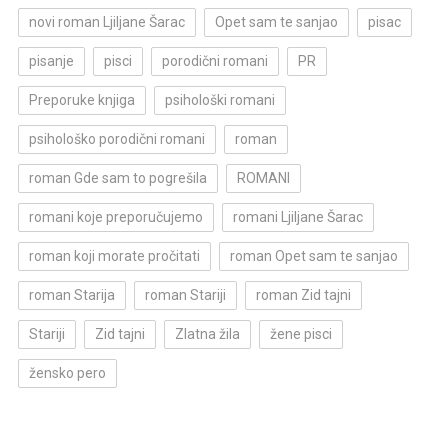
novi roman Ljiljane Šarac
Opet sam te sanjao
pisac
pisanje
pisci
porodični romani
PR
Preporuke knjiga
psihološki romani
psihološko porodični romani
roman
roman Gde sam to pogrešila
ROMANI
romani koje preporučujemo
romani Ljiljane Šarac
roman koji morate pročitati
roman Opet sam te sanjao
roman Starija
roman Stariji
roman Zid tajni
Stariji
Zid tajni
Zlatna žila
žene pisci
žensko pero