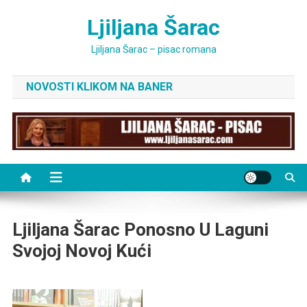
Skip
Ljiljana Šarac
to
content
Ljiljana Šarac – pisac romana
NOVOSTI KLIKOM NA BANER
Ljiljana Šarac Ponosno U Laguni
Svojoj Novoj Kući