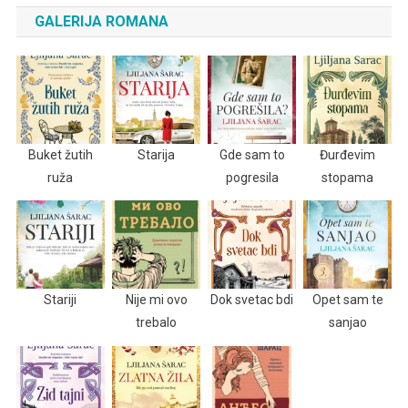
GALERIJA ROMANA
Buket žutih
Starija
Gde sam to
Đurđevim
ruža
pogresila
stopama
Stariji
Nije mi ovo
Dok svetac bdi
Opet sam te
trebalo
sanjao