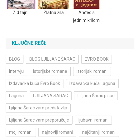
Zid tajni
Zlatna žila
Anđeo s
jednim krilom
KLJUČNE REČI:
BLOG
BLOG LJILJANE ŠARAC
EVRO BOOK
Intervju
istorijske romane
istorijski romani
Izdavačka kuća Evro Book
Izdavačka kuća Laguna
Laguna
LJILJANA SARAC
Ljiljana Šarac pisac
Ljiljana Šarac vam predstavlja
Ljiljana Šarac vam preporučuje
ljubavni romani
moji romani
najnoviji romani
najčitaniji romani