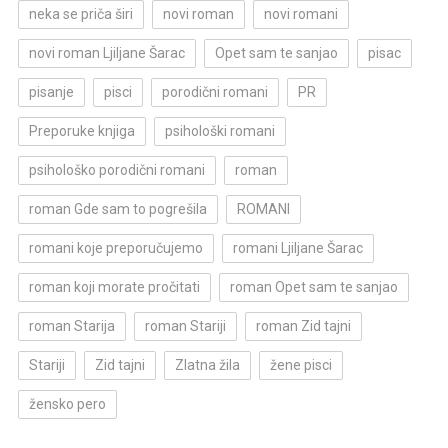
neka se priča širi
novi roman
novi romani
novi roman Ljiljane Šarac
Opet sam te sanjao
pisac
pisanje
pisci
porodični romani
PR
Preporuke knjiga
psihološki romani
psihološko porodični romani
roman
roman Gde sam to pogrešila
ROMANI
romani koje preporučujemo
romani Ljiljane Šarac
roman koji morate pročitati
roman Opet sam te sanjao
roman Starija
roman Stariji
roman Zid tajni
Stariji
Zid tajni
Zlatna žila
žene pisci
žensko pero