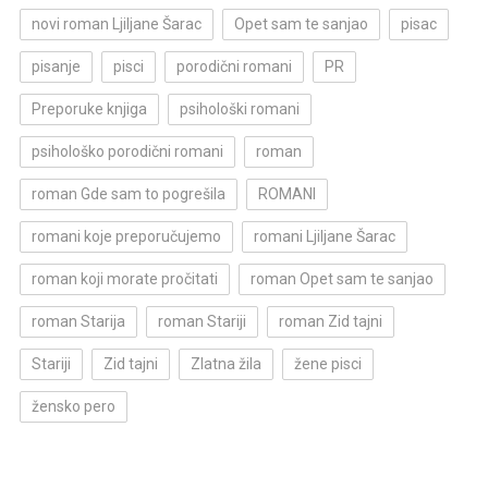
novi roman Ljiljane Šarac
Opet sam te sanjao
pisac
pisanje
pisci
porodični romani
PR
Preporuke knjiga
psihološki romani
psihološko porodični romani
roman
roman Gde sam to pogrešila
ROMANI
romani koje preporučujemo
romani Ljiljane Šarac
roman koji morate pročitati
roman Opet sam te sanjao
roman Starija
roman Stariji
roman Zid tajni
Stariji
Zid tajni
Zlatna žila
žene pisci
žensko pero