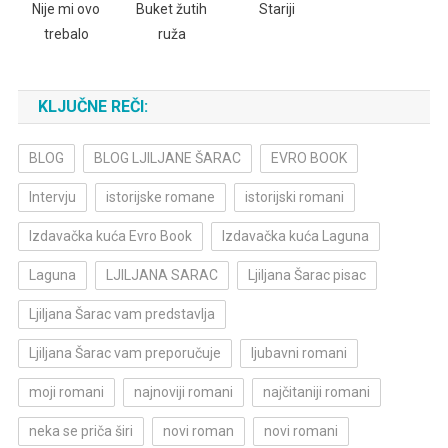
Nije mi ovo
Buket žutih
Stariji
trebalo
ruža
KLJUČNE REČI:
BLOG
BLOG LJILJANE ŠARAC
EVRO BOOK
Intervju
istorijske romane
istorijski romani
Izdavačka kuća Evro Book
Izdavačka kuća Laguna
Laguna
LJILJANA SARAC
Ljiljana Šarac pisac
Ljiljana Šarac vam predstavlja
Ljiljana Šarac vam preporučuje
ljubavni romani
moji romani
najnoviji romani
najčitaniji romani
neka se priča širi
novi roman
novi romani