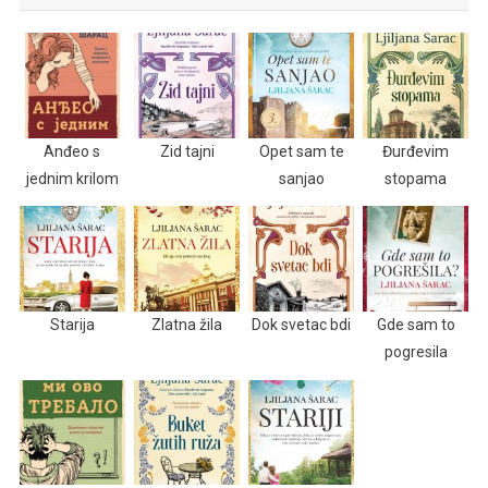
Anđeo s
Zid tajni
Opet sam te
Đurđevim
jednim krilom
sanjao
stopama
Starija
Zlatna žila
Dok svetac bdi
Gde sam to
pogresila