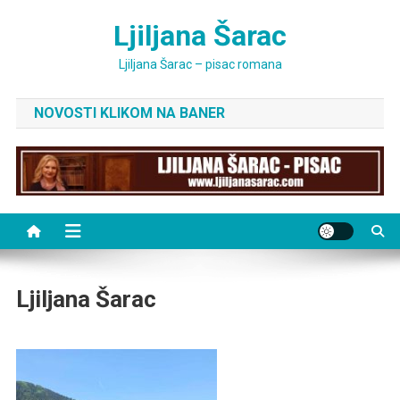
Skip
Ljiljana Šarac
to
content
Ljiljana Šarac – pisac romana
NOVOSTI KLIKOM NA BANER
Ljiljana Šarac