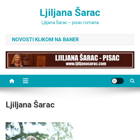
Skip
Ljiljana Šarac
to
content
Ljiljana Šarac – pisac romana
NOVOSTI KLIKOM NA BANER
Ljiljana Šarac