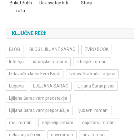
Buket žutih
Dok svetac bdi
Stariji
ruža
KLJUČNE REČI:
BLOG
BLOG LJILJANE ŠARAC
EVRO BOOK
Intervju
istorijske romane
istorijski romani
Izdavačka kuća Evro Book
Izdavačka kuća Laguna
Laguna
LJILJANA SARAC
Ljiljana Šarac pisac
Ljiljana Šarac vam predstavlja
Ljiljana Šarac vam preporučuje
ljubavni romani
moji romani
najnoviji romani
najčitaniji romani
neka se priča širi
novi roman
novi romani