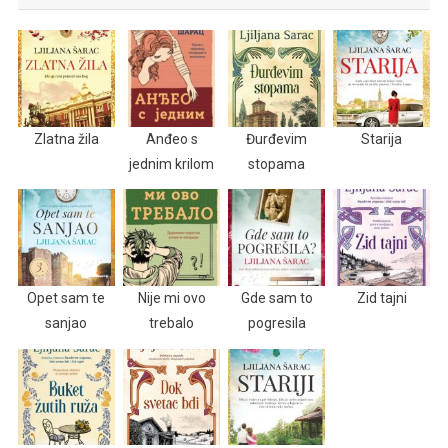
Zlatna žila
Anđeo s
Đurđevim
Starija
jednim krilom
stopama
Opet sam te
Nije mi ovo
Gde sam to
Zid tajni
sanjao
trebalo
pogresila