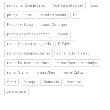
novi roman Ljiljane Šarac
Opet sam te sanjao
pisac
pisanje
pisci
porodični romani
PR
Preporuke knjiga
psihološki romani
psihološko porodični romani
roman
roman Gde sam to pogrešila
ROMANI
romani koje preporučujemo
romani Ljiljane Šarac
roman koji morate pročitati
roman Opet sam te sanjao
roman Starija
roman Stariji
roman Zid tajni
Stariji
Zid tajni
Zlatna žila
žene pisci
žensko pero