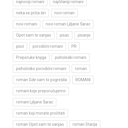
najnoviji romani
najčitaniji romani
neka se priča širi
novi roman
novi romani
novi roman Ljiljane Šarac
Opet sam te sanjao
pisac
pisanje
pisci
porodični romani
PR
Preporuke knjiga
psihološki romani
psihološko porodični romani
roman
roman Gde sam to pogrešila
ROMANI
romani koje preporučujemo
romani Ljiljane Šarac
roman koji morate pročitati
roman Opet sam te sanjao
roman Starija