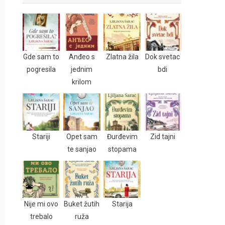
Gde sam to
Anđeo s
Zlatna žila
Dok svetac
pogresila
jednim
bdi
krilom
Stariji
Opet sam
Đurđevim
Zid tajni
te sanjao
stopama
Nije mi ovo
Buket žutih
Starija
trebalo
ruža