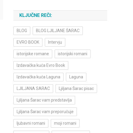
KLJUČNE REČI:
BLOG
BLOG LJILJANE ŠARAC
EVRO BOOK
Intervju
istorijske romane
istorijski romani
Izdavačka kuća Evro Book
Izdavačka kuća Laguna
Laguna
LJILJANA SARAC
Ljiljana Šarac pisac
Ljiljana Šarac vam predstavlja
Ljiljana Šarac vam preporučuje
ljubavni romani
moji romani