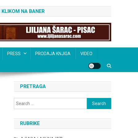
 KLIKOM NA BANER
PRESS
PRODAJA KNJIGA
VIDEO
PRETRAGA
Search
for:
RUBRIKE