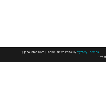
LjiljanaSarac.Com
|
Theme: News Portal by
Mystery Themes
.
Uvodn