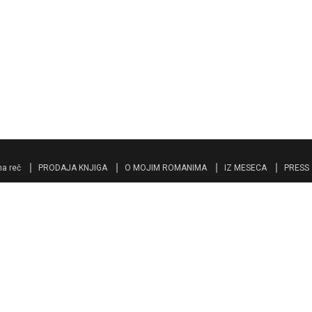
a reč
PRODAJA KNJIGA
O MOJIM ROMANIMA
IZ MESECA
PRESS