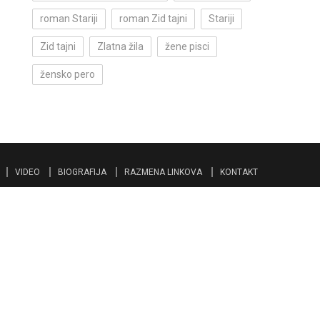
roman Stariji
roman Zid tajni
Stariji
Zid tajni
Zlatna žila
žene pisci
žensko pero
VIDEO
BIOGRAFIJA
RAZMENA LINKOVA
KONTAKT