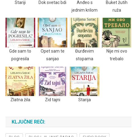
Stariji
Dok svetac bdi
Anđeo s
Buket žutih
jednim krilom
ruža
Gde sam to
Opet sam te
Đurđevim
Nije mi ovo
pogresila
sanjao
stopama
trebalo
Zlatna žila
Zid tajni
Starija
KLJUČNE REČI: