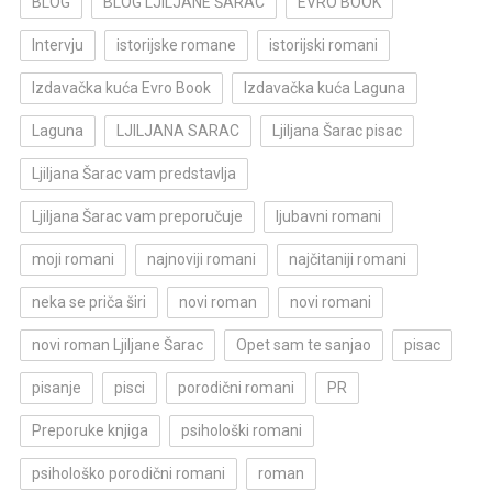
BLOG
BLOG LJILJANE ŠARAC
EVRO BOOK
Intervju
istorijske romane
istorijski romani
Izdavačka kuća Evro Book
Izdavačka kuća Laguna
Laguna
LJILJANA SARAC
Ljiljana Šarac pisac
Ljiljana Šarac vam predstavlja
Ljiljana Šarac vam preporučuje
ljubavni romani
moji romani
najnoviji romani
najčitaniji romani
neka se priča širi
novi roman
novi romani
novi roman Ljiljane Šarac
Opet sam te sanjao
pisac
pisanje
pisci
porodični romani
PR
Preporuke knjiga
psihološki romani
psihološko porodični romani
roman