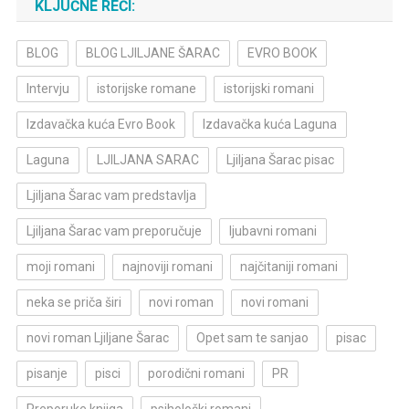
KLJUČNE REČI:
BLOG
BLOG LJILJANE ŠARAC
EVRO BOOK
Intervju
istorijske romane
istorijski romani
Izdavačka kuća Evro Book
Izdavačka kuća Laguna
Laguna
LJILJANA SARAC
Ljiljana Šarac pisac
Ljiljana Šarac vam predstavlja
Ljiljana Šarac vam preporučuje
ljubavni romani
moji romani
najnoviji romani
najčitaniji romani
neka se priča širi
novi roman
novi romani
novi roman Ljiljane Šarac
Opet sam te sanjao
pisac
pisanje
pisci
porodični romani
PR
Preporuke knjiga
psihološki romani