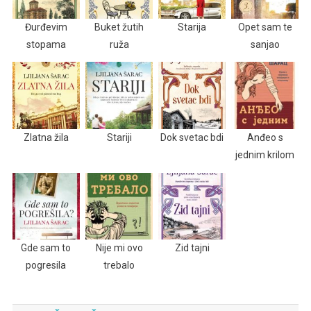
Đurđevim
Buket žutih
Starija
Opet sam te
stopama
ruža
sanjao
Zlatna žila
Stariji
Dok svetac bdi
Anđeo s
jednim krilom
Gde sam to
Nije mi ovo
Zid tajni
pogresila
trebalo