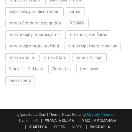
psihološko porodični romani
roman
roman Gde sam to pogrešila
ROMANI
romani koje preporučujemo
romani Ljiljane Šarac
roman koji morate pročitati
roman Opet sam te sanjao
roman Starija
roman Stariji
roman Zid tajni
Stariji
Zid tajni
Zlatna žila
žene pisci
žensko pero
LjiljanaSarac.Com
|
Theme: News Portal by
Mystery Themes
.
Uvodna reč
PRODAJA KNJIGA
O MOJIM ROMANIMA
IZ MESECA
PRESS
VIDEO
BIOGRAFIJA