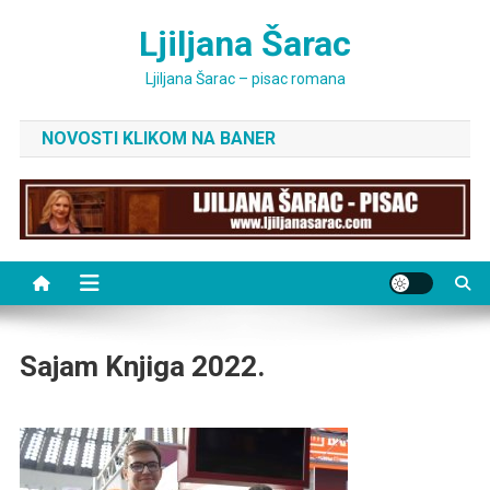
Skip
Ljiljana Šarac
to
content
Ljiljana Šarac – pisac romana
NOVOSTI KLIKOM NA BANER
Sajam Knjiga 2022.