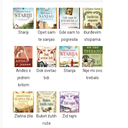
Stariji
Opet sam
Gde sam to
Đurđevim
te sanjao
pogresila
stopama
Anđeo s
Dok svetac
Starija
Nije mi ovo
jednim
bdi
trebalo
krilom
Zlatna žila
Buket žutih
Zid tajni
ruža