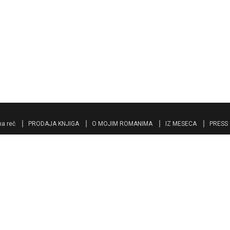
a reč
PRODAJA KNJIGA
O MOJIM ROMANIMA
IZ MESECA
PRESS