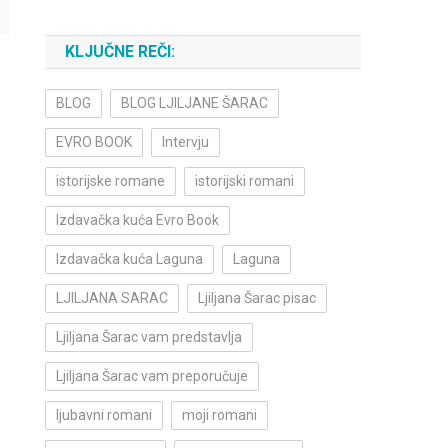
KLJUČNE REČI:
BLOG
BLOG LJILJANE ŠARAC
EVRO BOOK
Intervju
istorijske romane
istorijski romani
Izdavačka kuća Evro Book
Izdavačka kuća Laguna
Laguna
LJILJANA SARAC
Ljiljana Šarac pisac
Ljiljana Šarac vam predstavlja
Ljiljana Šarac vam preporučuje
ljubavni romani
moji romani