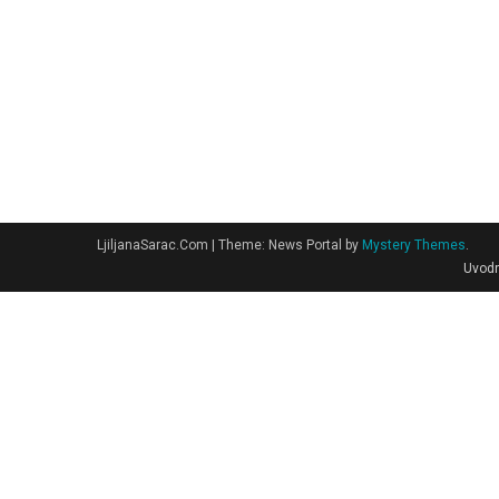
LjiljanaSarac.Com
|
Theme: News Portal by
Mystery Themes
.
Uvodn