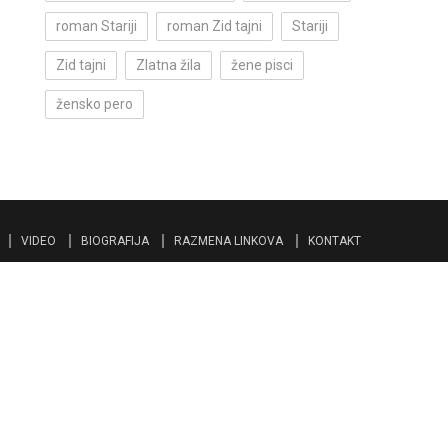
roman Stariji
roman Zid tajni
Stariji
Zid tajni
Zlatna žila
žene pisci
žensko pero
VIDEO
BIOGRAFIJA
RAZMENA LINKOVA
KONTAKT