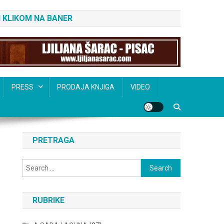
 KLIKOM NA BANER
PRESS
PRODAJA KNJIGA
VIDEO
PRETRAGA
Search
for:
RUBRIKE