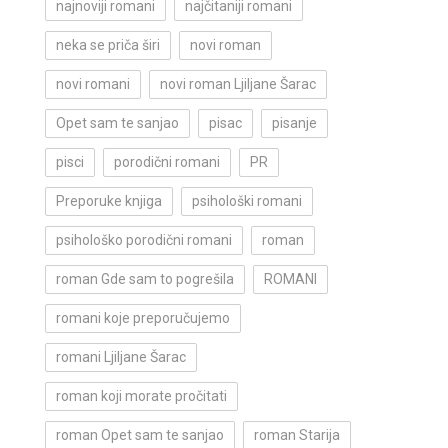
najnoviji romani
najčitaniji romani
neka se priča širi
novi roman
novi romani
novi roman Ljiljane Šarac
Opet sam te sanjao
pisac
pisanje
pisci
porodični romani
PR
Preporuke knjiga
psihološki romani
psihološko porodični romani
roman
roman Gde sam to pogrešila
ROMANI
romani koje preporučujemo
romani Ljiljane Šarac
roman koji morate pročitati
roman Opet sam te sanjao
roman Starija