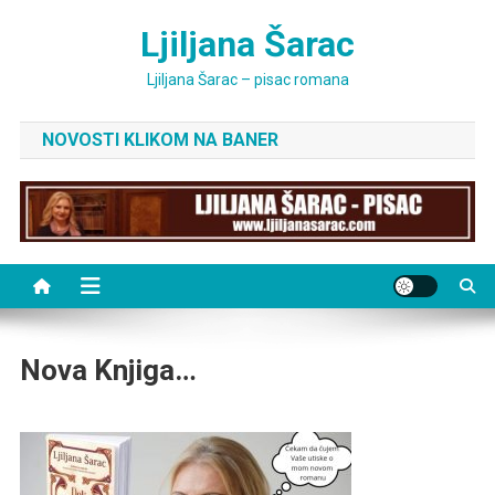
Skip
Ljiljana Šarac
to
content
Ljiljana Šarac – pisac romana
NOVOSTI KLIKOM NA BANER
Nova Knjiga…