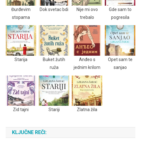
Đurđevim
Dok svetac bdi
Nije mi ovo
Gde sam to
stopama
trebalo
pogresila
Starija
Buket žutih
Anđeo s
Opet sam te
ruža
jednim krilom
sanjao
Zid tajni
Stariji
Zlatna žila
KLJUČNE REČI: