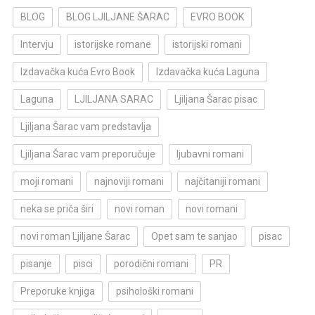
BLOG
BLOG LJILJANE ŠARAC
EVRO BOOK
Intervju
istorijske romane
istorijski romani
Izdavačka kuća Evro Book
Izdavačka kuća Laguna
Laguna
LJILJANA SARAC
Ljiljana Šarac pisac
Ljiljana Šarac vam predstavlja
Ljiljana Šarac vam preporučuje
ljubavni romani
moji romani
najnoviji romani
najčitaniji romani
neka se priča širi
novi roman
novi romani
novi roman Ljiljane Šarac
Opet sam te sanjao
pisac
pisanje
pisci
porodični romani
PR
Preporuke knjiga
psihološki romani