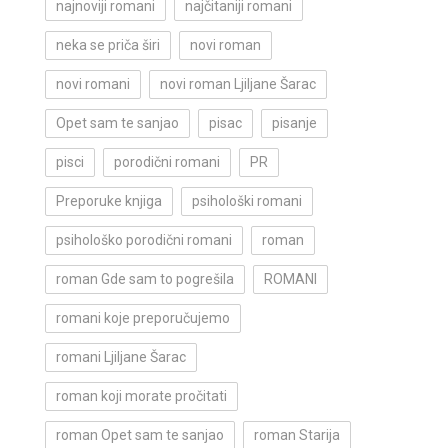
najnoviji romani
najčitaniji romani
neka se priča širi
novi roman
novi romani
novi roman Ljiljane Šarac
Opet sam te sanjao
pisac
pisanje
pisci
porodični romani
PR
Preporuke knjiga
psihološki romani
psihološko porodični romani
roman
roman Gde sam to pogrešila
ROMANI
romani koje preporučujemo
romani Ljiljane Šarac
roman koji morate pročitati
roman Opet sam te sanjao
roman Starija