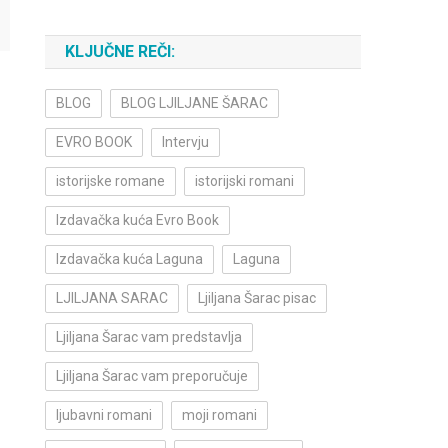
KLJUČNE REČI:
BLOG
BLOG LJILJANE ŠARAC
EVRO BOOK
Intervju
istorijske romane
istorijski romani
Izdavačka kuća Evro Book
Izdavačka kuća Laguna
Laguna
LJILJANA SARAC
Ljiljana Šarac pisac
Ljiljana Šarac vam predstavlja
Ljiljana Šarac vam preporučuje
ljubavni romani
moji romani