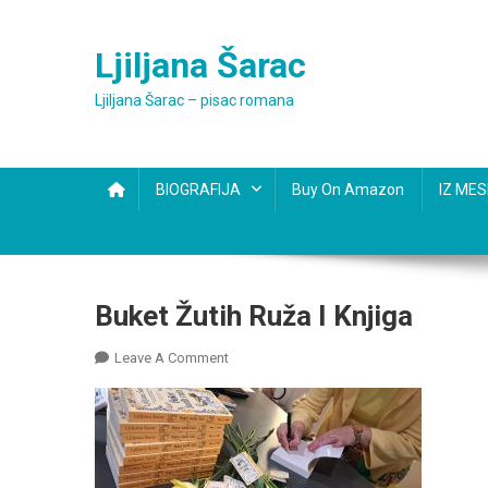
Skip
to
Ljiljana Šarac
content
Ljiljana Šarac – pisac romana
BIOGRAFIJA
Buy On Amazon
IZ ME
Buket Žutih Ruža I Knjiga
On
Leave A Comment
Buket
Žutih
Ruža
I
Knjiga