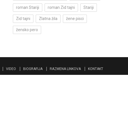
roman Stariji
roman Zid tajni
Stariji
Zid tajni
Zlatna žila
žene pisci
žensko pero
VIDEO
BIOGRAFIJA
RAZMENA LINKOVA
KONTAKT