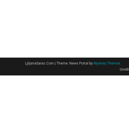
LjiljanaSarac.Com
|
Theme: News Portal by
Mystery Themes
.
Uvodn