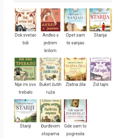
Dok svetac
Anđeo s
Opet sam
Starija
bdi
jednim
te sanjao
krilom
Nije mi ovo
Buket žutih
Zlatna žila
Zid tajni
trebalo
ruža
Stariji
Đurđevim
Gde sam to
stopama
pogresila