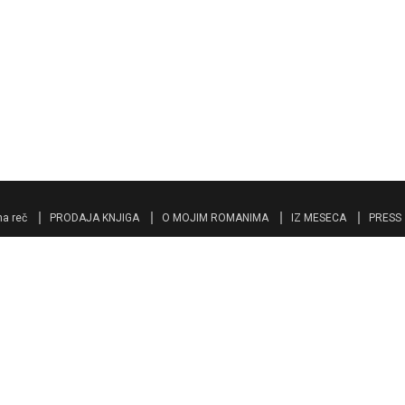
a reč
PRODAJA KNJIGA
O MOJIM ROMANIMA
IZ MESECA
PRESS