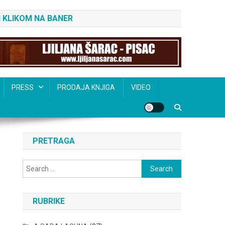
 KLIKOM NA BANER
PRESS
PRODAJA KNJIGA
VIDEO
PRETRAGA
Search
for:
RUBRIKE