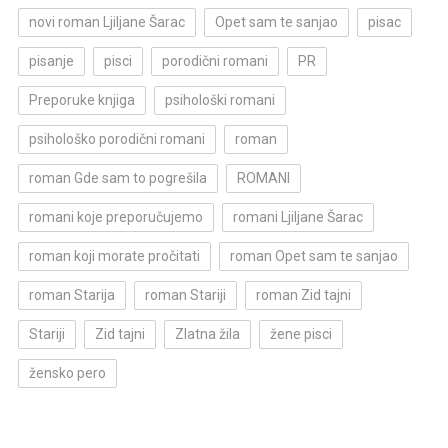
novi roman Ljiljane Šarac
Opet sam te sanjao
pisac
pisanje
pisci
porodični romani
PR
Preporuke knjiga
psihološki romani
psihološko porodični romani
roman
roman Gde sam to pogrešila
ROMANI
romani koje preporučujemo
romani Ljiljane Šarac
roman koji morate pročitati
roman Opet sam te sanjao
roman Starija
roman Stariji
roman Zid tajni
Stariji
Zid tajni
Zlatna žila
žene pisci
žensko pero