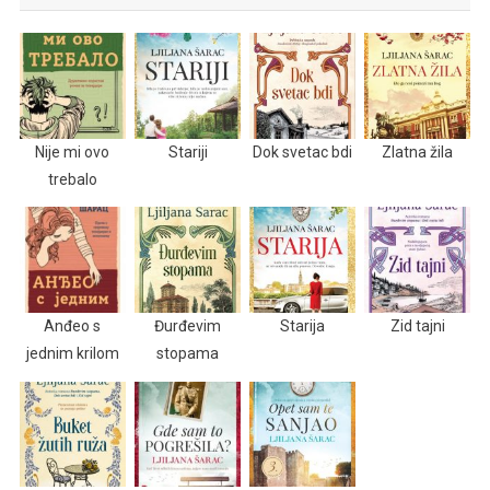
Nije mi ovo
Stariji
Dok svetac bdi
Zlatna žila
trebalo
Anđeo s
Đurđevim
Starija
Zid tajni
jednim krilom
stopama