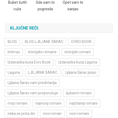
Buket žutih
Gde sam to
Opet sam te
ruža
pogresila
sanjao
KLJUČNE REČI:
BLOG
BLOG LJILJANE ŠARAC
EVRO BOOK
Intervju
istorijske romane
istorijski romani
Izdavačka kuća Evro Book
Izdavačka kuća Laguna
Laguna
LJILJANA SARAC
Ljiljana Šarac pisac
Ljiljana Šarac vam predstavlja
Ljiljana Šarac vam preporučuje
ljubavni romani
moji romani
najnoviji romani
najčitaniji romani
neka se priča širi
novi roman
novi romani