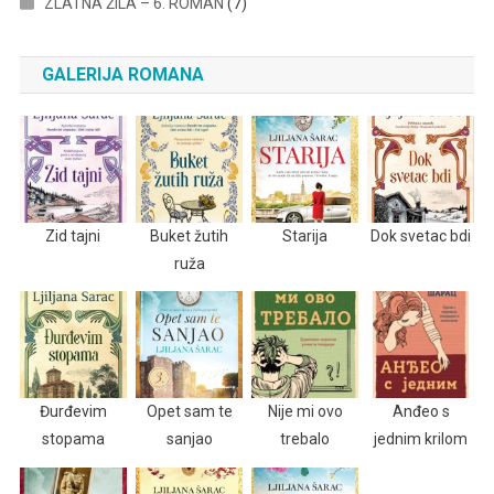
ZLATNA ŽILA – 6. ROMAN
(7)
GALERIJA ROMANA
Zid tajni
Buket žutih
Starija
Dok svetac bdi
ruža
Đurđevim
Opet sam te
Nije mi ovo
Anđeo s
stopama
sanjao
trebalo
jednim krilom