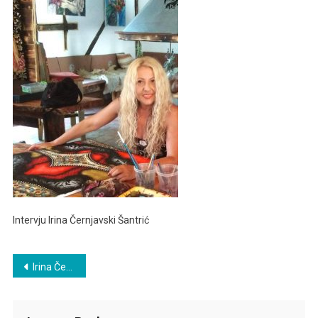
Šantrić
Intervju Irina Černjavski Šantrić
Post
Irina Černjavski Šantrić
navigation