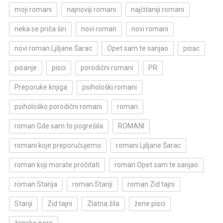
moji romani
najnoviji romani
najčitaniji romani
neka se priča širi
novi roman
novi romani
novi roman Ljiljane Šarac
Opet sam te sanjao
pisac
pisanje
pisci
porodični romani
PR
Preporuke knjiga
psihološki romani
psihološko porodični romani
roman
roman Gde sam to pogrešila
ROMANI
romani koje preporučujemo
romani Ljiljane Šarac
roman koji morate pročitati
roman Opet sam te sanjao
roman Starija
roman Stariji
roman Zid tajni
Stariji
Zid tajni
Zlatna žila
žene pisci
žensko pero