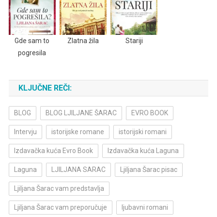
Gde sam to
Zlatna žila
Stariji
pogresila
KLJUČNE REČI:
BLOG
BLOG LJILJANE ŠARAC
EVRO BOOK
Intervju
istorijske romane
istorijski romani
Izdavačka kuća Evro Book
Izdavačka kuća Laguna
Laguna
LJILJANA SARAC
Ljiljana Šarac pisac
Ljiljana Šarac vam predstavlja
Ljiljana Šarac vam preporučuje
ljubavni romani