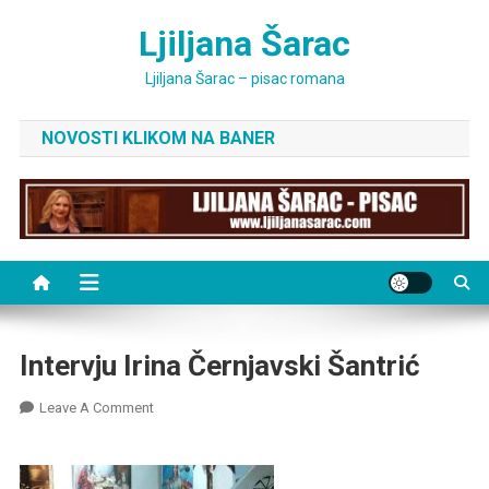
Skip
Ljiljana Šarac
to
content
Ljiljana Šarac – pisac romana
NOVOSTI KLIKOM NA BANER
Intervju Irina Černjavski Šantrić
On
Leave A Comment
Intervju
Irina
Černjavski