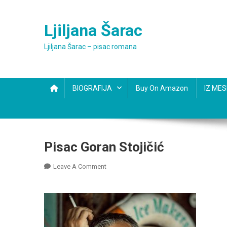
Skip
to
Ljiljana Šarac
content
Ljiljana Šarac – pisac romana
BIOGRAFIJA
Buy On Amazon
IZ ME
Pisac Goran Stojičić
On
Leave A Comment
Pisac
Goran
Stojičić