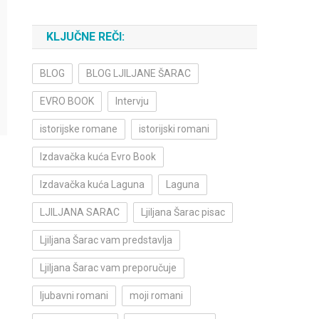
KLJUČNE REČI:
BLOG
BLOG LJILJANE ŠARAC
EVRO BOOK
Intervju
istorijske romane
istorijski romani
Izdavačka kuća Evro Book
Izdavačka kuća Laguna
Laguna
LJILJANA SARAC
Ljiljana Šarac pisac
Ljiljana Šarac vam predstavlja
Ljiljana Šarac vam preporučuje
ljubavni romani
moji romani