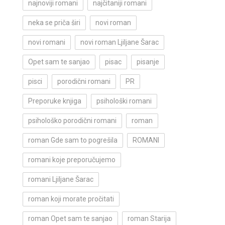
najnoviji romani
najčitaniji romani
neka se priča širi
novi roman
novi romani
novi roman Ljiljane Šarac
Opet sam te sanjao
pisac
pisanje
pisci
porodični romani
PR
Preporuke knjiga
psihološki romani
psihološko porodični romani
roman
roman Gde sam to pogrešila
ROMANI
romani koje preporučujemo
romani Ljiljane Šarac
roman koji morate pročitati
roman Opet sam te sanjao
roman Starija