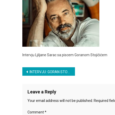
Intervju Ljiljane Sarac sa piscem Goranom Stojičićem
Post
INTERVJU: GORAN STOJIČIĆ
navigation
Leave a Reply
Your email address will not be published.
Required fie
Comment
*