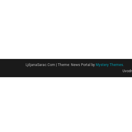
LjiljanaSarac.Com
|
Theme: News Portal by
Mystery Themes
.
Uvodn