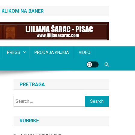
 KLIKOM NA BANER
PRESS
PRODAJA KNJIGA
VIDEO
PRETRAGA
Search
for:
RUBRIKE