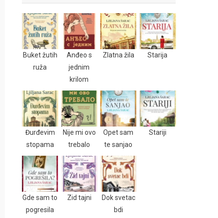
Buket žutih
Anđeo s
Zlatna žila
Starija
ruža
jednim
krilom
Đurđevim
Nije mi ovo
Opet sam
Stariji
stopama
trebalo
te sanjao
Gde sam to
Zid tajni
Dok svetac
pogresila
bdi