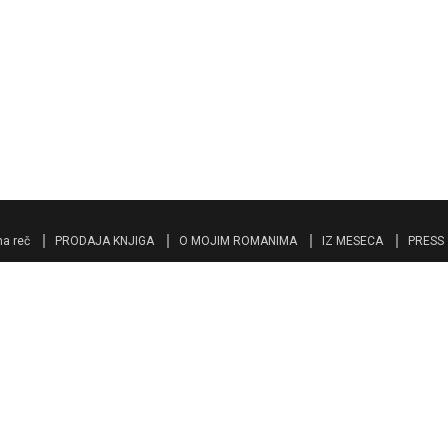
a reč
PRODAJA KNJIGA
O MOJIM ROMANIMA
IZ MESECA
PRESS