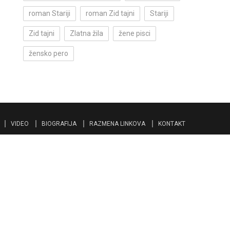
roman Stariji
roman Zid tajni
Stariji
Zid tajni
Zlatna žila
žene pisci
žensko pero
VIDEO
BIOGRAFIJA
RAZMENA LINKOVA
KONTAKT