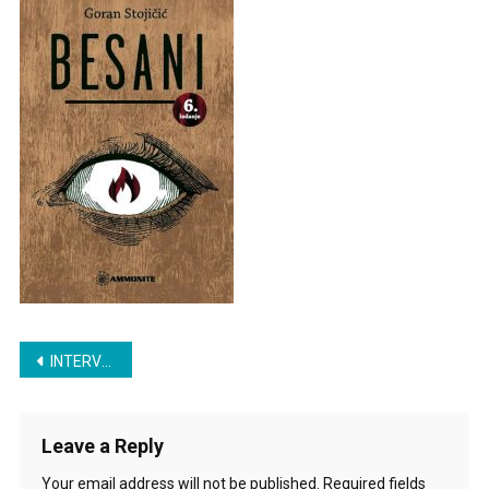
Post
INTERVJU: GORAN STOJIČIĆ
navigation
Leave a Reply
Your email address will not be published.
Required fields