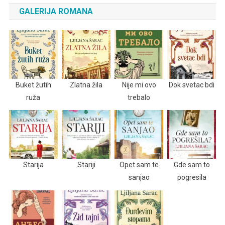
GALERIJA ROMANA
Buket žutih
Zlatna žila
Nije mi ovo
Dok svetac bdi
ruža
trebalo
Starija
Stariji
Opet sam te
Gde sam to
sanjao
pogresila