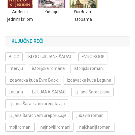
Anđeo s
Zid tajni
Đurđevim
jednim krilom
stopama
KLJUČNE REČI:
BLOG
BLOG LJILJANE ŠARAC
EVRO BOOK
Intervju
istorijske romane
istorijski romani
Izdavačka kuća Evro Book
Izdavačka kuća Laguna
Laguna
LJILJANA SARAC
Ljiljana Šarac pisac
Ljiljana Šarac vam predstavlja
Ljiljana Šarac vam preporučuje
ljubavni romani
moji romani
najnoviji romani
najčitaniji romani