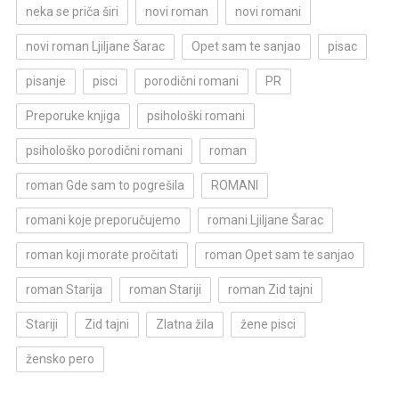
neka se priča širi
novi roman
novi romani
novi roman Ljiljane Šarac
Opet sam te sanjao
pisac
pisanje
pisci
porodični romani
PR
Preporuke knjiga
psihološki romani
psihološko porodični romani
roman
roman Gde sam to pogrešila
ROMANI
romani koje preporučujemo
romani Ljiljane Šarac
roman koji morate pročitati
roman Opet sam te sanjao
roman Starija
roman Stariji
roman Zid tajni
Stariji
Zid tajni
Zlatna žila
žene pisci
žensko pero