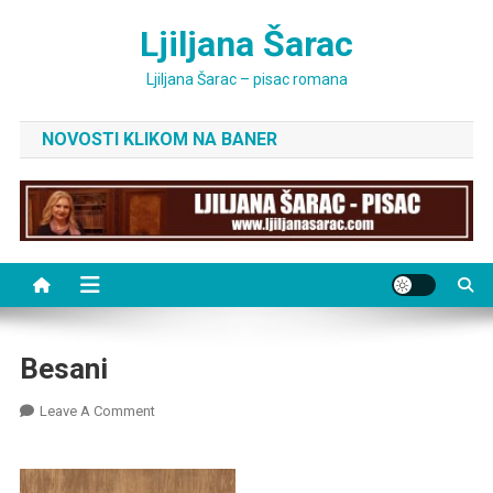
Skip
Ljiljana Šarac
to
content
Ljiljana Šarac – pisac romana
NOVOSTI KLIKOM NA BANER
Besani
On
Leave A Comment
Besani