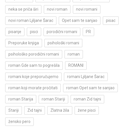
neka se priča širi
novi roman
novi romani
novi roman Ljiljane Šarac
Opet sam te sanjao
pisac
pisanje
pisci
porodični romani
PR
Preporuke knjiga
psihološki romani
psihološko porodični romani
roman
roman Gde sam to pogrešila
ROMANI
romani koje preporučujemo
romani Ljiljane Šarac
roman koji morate pročitati
roman Opet sam te sanjao
roman Starija
roman Stariji
roman Zid tajni
Stariji
Zid tajni
Zlatna žila
žene pisci
žensko pero