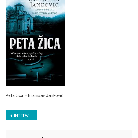
Branisalv
Janković
Peta žica – Branisav Janković
Post
INTERVJU – BRANISLAV JANKOVIĆ
navigation