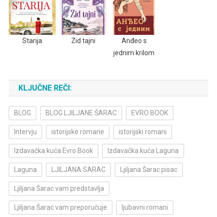
Starija
Zid tajni
Anđeo s
jednim krilom
KLJUČNE REČI:
BLOG
BLOG LJILJANE ŠARAC
EVRO BOOK
Intervju
istorijske romane
istorijski romani
Izdavačka kuća Evro Book
Izdavačka kuća Laguna
Laguna
LJILJANA SARAC
Ljiljana Šarac pisac
Ljiljana Šarac vam predstavlja
Ljiljana Šarac vam preporučuje
ljubavni romani