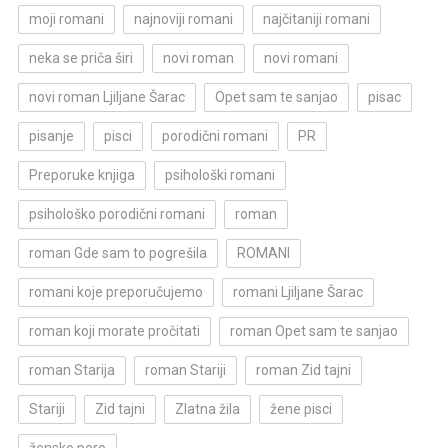
moji romani
najnoviji romani
najčitaniji romani
neka se priča širi
novi roman
novi romani
novi roman Ljiljane Šarac
Opet sam te sanjao
pisac
pisanje
pisci
porodični romani
PR
Preporuke knjiga
psihološki romani
psihološko porodični romani
roman
roman Gde sam to pogrešila
ROMANI
romani koje preporučujemo
romani Ljiljane Šarac
roman koji morate pročitati
roman Opet sam te sanjao
roman Starija
roman Stariji
roman Zid tajni
Stariji
Zid tajni
Zlatna žila
žene pisci
žensko pero