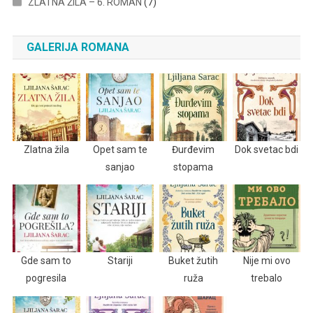
ZLATNA ŽILA – 6. ROMAN
(7)
GALERIJA ROMANA
Zlatna žila
Opet sam te
Đurđevim
Dok svetac bdi
sanjao
stopama
Gde sam to
Stariji
Buket žutih
Nije mi ovo
pogresila
ruža
trebalo