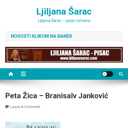
Skip
Ljiljana Šarac
to
content
Ljiljana Šarac – pisac romana
NOVOSTI KLIKOM NA BANER
Peta Žica – Branisalv Janković
On
Leave A Comment
Peta
Žica
–