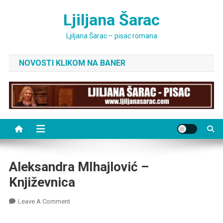
Skip
Ljiljana Šarac
to
content
Ljiljana Šarac – pisac romana
NOVOSTI KLIKOM NA BANER
Aleksandra MIhajlović –
Književnica
On
Leave A Comment
Aleksandra