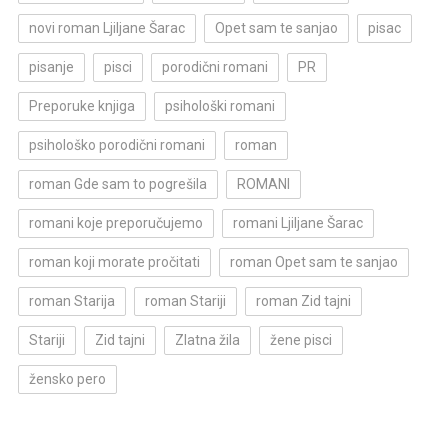
novi roman Ljiljane Šarac
Opet sam te sanjao
pisac
pisanje
pisci
porodični romani
PR
Preporuke knjiga
psihološki romani
psihološko porodični romani
roman
roman Gde sam to pogrešila
ROMANI
romani koje preporučujemo
romani Ljiljane Šarac
roman koji morate pročitati
roman Opet sam te sanjao
roman Starija
roman Stariji
roman Zid tajni
Stariji
Zid tajni
Zlatna žila
žene pisci
žensko pero