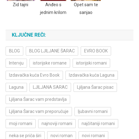
Zid tajni
Anđeo s
Opet sam te
jednim krilom
sanjao
KLJUČNE REČI:
BLOG
BLOG LJILJANE ŠARAC
EVRO BOOK
Intervju
istorijske romane
istorijski romani
Izdavačka kuća Evro Book
Izdavačka kuća Laguna
Laguna
LJILJANA SARAC
Ljiljana Šarac pisac
Ljiljana Šarac vam predstavlja
Ljiljana Šarac vam preporučuje
ljubavni romani
moji romani
najnoviji romani
najčitaniji romani
neka se priča širi
novi roman
novi romani