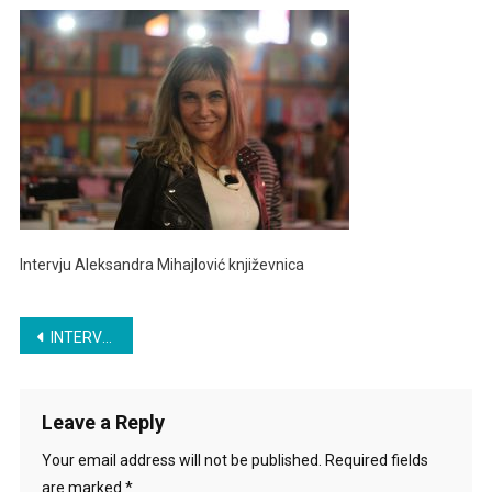
MIhajlović
–
Književnica
Intervju Aleksandra Mihajlović književnica
Post
INTERVJU – ALEKSANDRA MIHAJLOVIĆ
navigation
Leave a Reply
Your email address will not be published.
Required fields
are marked
*