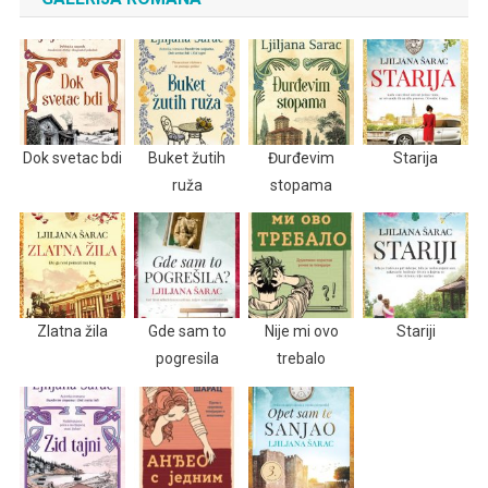
Dok svetac bdi
Buket žutih
Đurđevim
Starija
ruža
stopama
Zlatna žila
Gde sam to
Nije mi ovo
Stariji
pogresila
trebalo