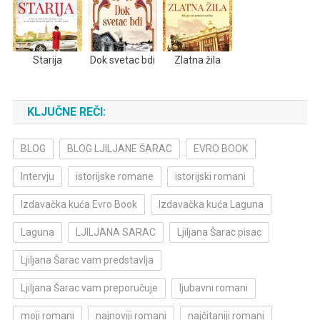
Starija
Dok svetac bdi
Zlatna žila
KLJUČNE REČI:
BLOG
BLOG LJILJANE ŠARAC
EVRO BOOK
Intervju
istorijske romane
istorijski romani
Izdavačka kuća Evro Book
Izdavačka kuća Laguna
Laguna
LJILJANA SARAC
Ljiljana Šarac pisac
Ljiljana Šarac vam predstavlja
Ljiljana Šarac vam preporučuje
ljubavni romani
moji romani
najnoviji romani
najčitaniji romani