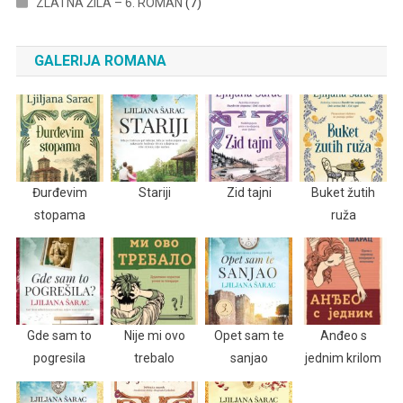
ZLATNA ŽILA – 6. ROMAN
(7)
GALERIJA ROMANA
Đurđevim
Stariji
Zid tajni
Buket žutih
stopama
ruža
Gde sam to
Nije mi ovo
Opet sam te
Anđeo s
pogresila
trebalo
sanjao
jednim krilom