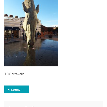
TC Serravalle
Post
Đenova
navigation