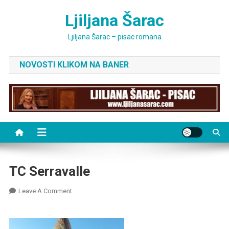
Skip
Ljiljana Šarac
to
content
Ljiljana Šarac – pisac romana
NOVOSTI KLIKOM NA BANER
TC Serravalle
On
Leave A Comment
TC
Serravalle