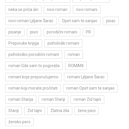
neka se priča širi
novi roman
novi romani
novi roman Ljiljane Šarac
Opet sam te sanjao
pisac
pisanje
pisci
porodični romani
PR
Preporuke knjiga
psihološki romani
psihološko porodični romani
roman
roman Gde sam to pogrešila
ROMANI
romani koje preporučujemo
romani Ljiljane Šarac
roman koji morate pročitati
roman Opet sam te sanjao
roman Starija
roman Stariji
roman Zid tajni
Stariji
Zid tajni
Zlatna žila
žene pisci
žensko pero