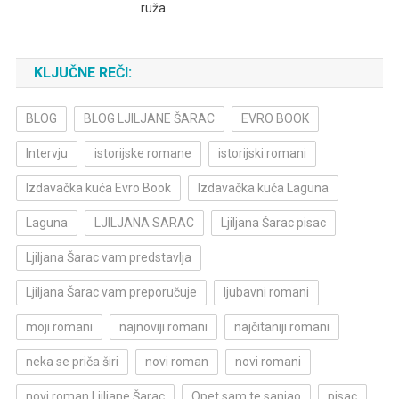
ruža
KLJUČNE REČI:
BLOG
BLOG LJILJANE ŠARAC
EVRO BOOK
Intervju
istorijske romane
istorijski romani
Izdavačka kuća Evro Book
Izdavačka kuća Laguna
Laguna
LJILJANA SARAC
Ljiljana Šarac pisac
Ljiljana Šarac vam predstavlja
Ljiljana Šarac vam preporučuje
ljubavni romani
moji romani
najnoviji romani
najčitaniji romani
neka se priča širi
novi roman
novi romani
novi roman Ljiljane Šarac
Opet sam te sanjao
pisac