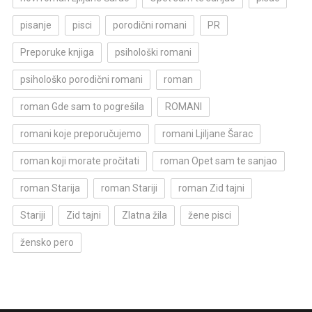
pisanje
pisci
porodični romani
PR
Preporuke knjiga
psihološki romani
psihološko porodični romani
roman
roman Gde sam to pogrešila
ROMANI
romani koje preporučujemo
romani Ljiljane Šarac
roman koji morate pročitati
roman Opet sam te sanjao
roman Starija
roman Stariji
roman Zid tajni
Stariji
Zid tajni
Zlatna žila
žene pisci
žensko pero