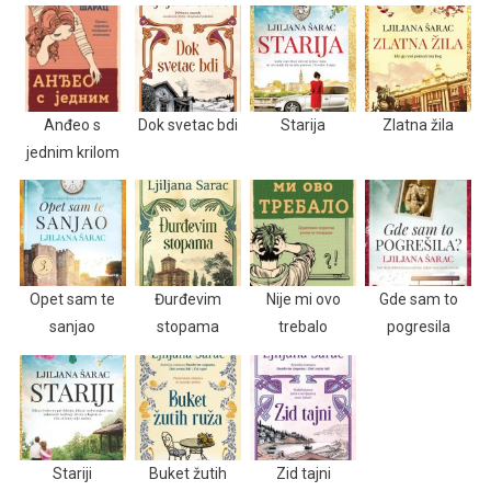
Anđeo s
Dok svetac bdi
Starija
Zlatna žila
jednim krilom
Opet sam te
Đurđevim
Nije mi ovo
Gde sam to
sanjao
stopama
trebalo
pogresila
Stariji
Buket žutih
Zid tajni