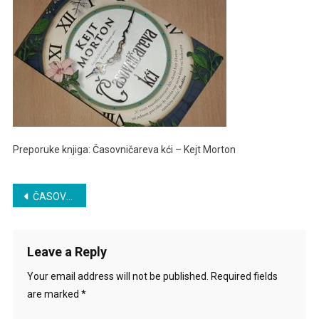
Kejt
Morton
Preporuke knjiga: Časovničareva kći – Kejt Morton
Post
ČASOVNIČAREVA KĆI – KEJT MORTON
navigation
Leave a Reply
Your email address will not be published.
Required fields
are marked
*