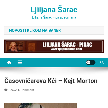
Skip
Ljiljana Šarac
to
content
Ljiljana Šarac – pisac romana
NOVOSTI KLIKOM NA BANER
Časovničareva Kći – Kejt Morton
On
Leave A Comment
Časovničareva
Kći
–