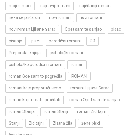
moji romani
najnoviji romani
najčitaniji romani
neka se priča širi
novi roman
novi romani
novi roman Ljiljane Šarac
Opet sam te sanjao
pisac
pisanje
pisci
porodični romani
PR
Preporuke knjiga
psihološki romani
psihološko porodični romani
roman
roman Gde sam to pogrešila
ROMANI
romani koje preporučujemo
romani Ljiljane Šarac
roman koji morate pročitati
roman Opet sam te sanjao
roman Starija
roman Stariji
roman Zid tajni
Stariji
Zid tajni
Zlatna žila
žene pisci
žensko pero