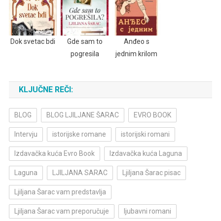
Dok svetac bdi
Gde sam to
Anđeo s
pogresila
jednim krilom
KLJUČNE REČI:
BLOG
BLOG LJILJANE ŠARAC
EVRO BOOK
Intervju
istorijske romane
istorijski romani
Izdavačka kuća Evro Book
Izdavačka kuća Laguna
Laguna
LJILJANA SARAC
Ljiljana Šarac pisac
Ljiljana Šarac vam predstavlja
Ljiljana Šarac vam preporučuje
ljubavni romani