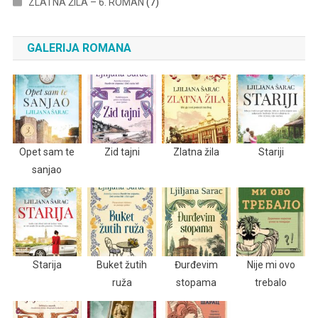
ZLATNA ŽILA – 6. ROMAN
(7)
GALERIJA ROMANA
Opet sam te
Zid tajni
Zlatna žila
Stariji
sanjao
Starija
Buket žutih
Đurđevim
Nije mi ovo
ruža
stopama
trebalo