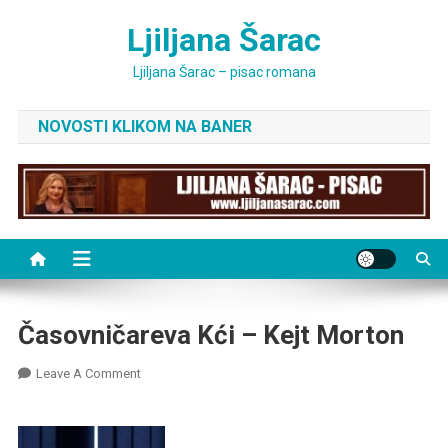
Skip
Ljiljana Šarac
to
content
Ljiljana Šarac – pisac romana
NOVOSTI KLIKOM NA BANER
Časovničareva Kći – Kejt Morton
On
Leave A Comment
Časovničareva
Kći
–