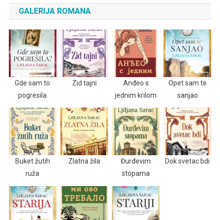
GALERIJA ROMANA
Gde sam to
Zid tajni
Anđeo s
Opet sam te
pogresila
jednim krilom
sanjao
Buket žutih
Zlatna žila
Đurđevim
Dok svetac bdi
ruža
stopama