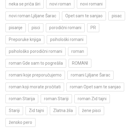
neka se priča širi
novi roman
novi romani
novi roman Ljiljane Šarac
Opet sam te sanjao
pisac
pisanje
pisci
porodični romani
PR
Preporuke knjiga
psihološki romani
psihološko porodični romani
roman
roman Gde sam to pogrešila
ROMANI
romani koje preporučujemo
romani Ljiljane Šarac
roman koji morate pročitati
roman Opet sam te sanjao
roman Starija
roman Stariji
roman Zid tajni
Stariji
Zid tajni
Zlatna žila
žene pisci
žensko pero