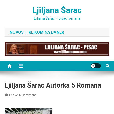
Skip
Ljiljana Šarac
to
content
Ljiljana Šarac – pisac romana
NOVOSTI KLIKOM NA BANER
Ljiljana Šarac Autorka 5 Romana
On
Leave A Comment
Ljiljana
Šarac
Autorka