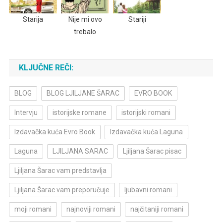
Starija
Nije mi ovo
Stariji
trebalo
KLJUČNE REČI:
BLOG
BLOG LJILJANE ŠARAC
EVRO BOOK
Intervju
istorijske romane
istorijski romani
Izdavačka kuća Evro Book
Izdavačka kuća Laguna
Laguna
LJILJANA SARAC
Ljiljana Šarac pisac
Ljiljana Šarac vam predstavlja
Ljiljana Šarac vam preporučuje
ljubavni romani
moji romani
najnoviji romani
najčitaniji romani