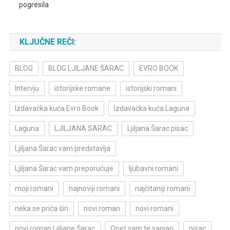
pogresila
KLJUČNE REČI:
BLOG
BLOG LJILJANE ŠARAC
EVRO BOOK
Intervju
istorijske romane
istorijski romani
Izdavačka kuća Evro Book
Izdavačka kuća Laguna
Laguna
LJILJANA SARAC
Ljiljana Šarac pisac
Ljiljana Šarac vam predstavlja
Ljiljana Šarac vam preporučuje
ljubavni romani
moji romani
najnoviji romani
najčitaniji romani
neka se priča širi
novi roman
novi romani
novi roman Ljiljane Šarac
Opet sam te sanjao
pisac