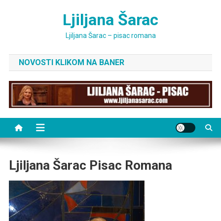
Skip
Ljiljana Šarac
to
content
Ljiljana Šarac – pisac romana
NOVOSTI KLIKOM NA BANER
Ljiljana Šarac Pisac Romana