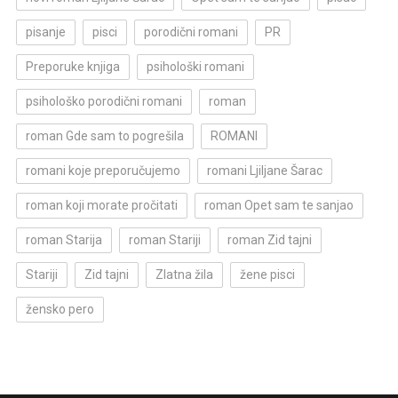
pisanje
pisci
porodični romani
PR
Preporuke knjiga
psihološki romani
psihološko porodični romani
roman
roman Gde sam to pogrešila
ROMANI
romani koje preporučujemo
romani Ljiljane Šarac
roman koji morate pročitati
roman Opet sam te sanjao
roman Starija
roman Stariji
roman Zid tajni
Stariji
Zid tajni
Zlatna žila
žene pisci
žensko pero