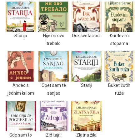
Starija
Nije mi ovo
Dok svetac bdi
Đurđevim
trebalo
stopama
Anđeo s
Opet sam te
Stariji
Buket žutih
jednim krilom
sanjao
ruža
Gde sam to
Zid tajni
Zlatna žila