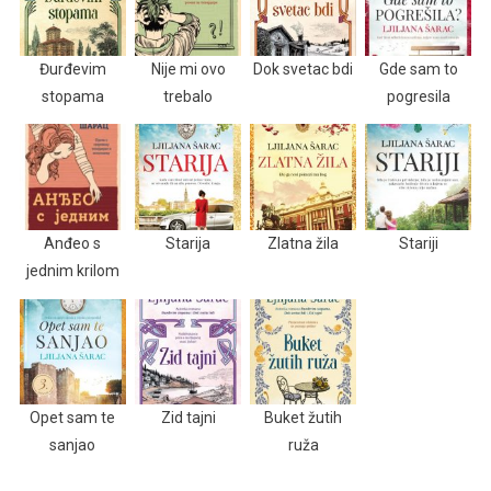
Đurđevim
Nije mi ovo
Dok svetac bdi
Gde sam to
stopama
trebalo
pogresila
Anđeo s
Starija
Zlatna žila
Stariji
jednim krilom
Opet sam te
Zid tajni
Buket žutih
sanjao
ruža