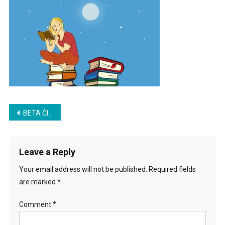
Post
BETA ČITAOCI SU…
navigation
Leave a Reply
Your email address will not be published.
Required fields
are marked
*
Comment
*