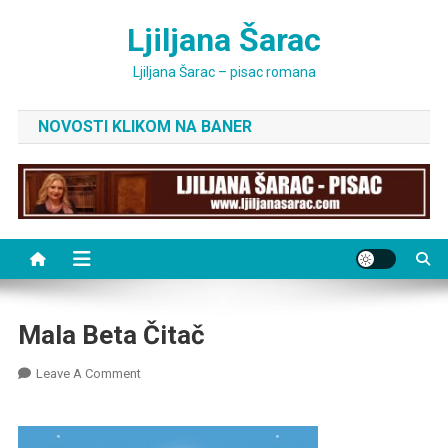
Skip
Ljiljana Šarac
to
content
Ljiljana Šarac – pisac romana
NOVOSTI KLIKOM NA BANER
Mala Beta Čitač
On
Leave A Comment
Mala
Beta
Čitač