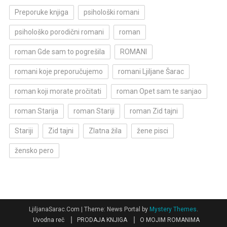
Preporuke knjiga
psihološki romani
psihološko porodični romani
roman
roman Gde sam to pogrešila
ROMANI
romani koje preporučujemo
romani Ljiljane Šarac
roman koji morate pročitati
roman Opet sam te sanjao
roman Starija
roman Stariji
roman Zid tajni
Stariji
Zid tajni
Zlatna žila
žene pisci
žensko pero
LjiljanaSarac.Com
|
Theme: News Portal by
Mystery Themes
.
Uvodna reč
PRODAJA KNJIGA
O MOJIM ROMANIMA