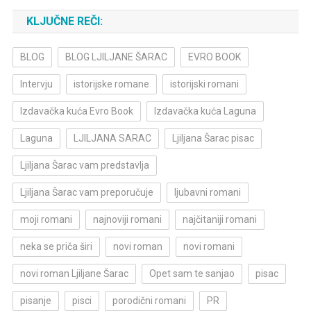
KLJUČNE REČI:
BLOG
BLOG LJILJANE ŠARAC
EVRO BOOK
Intervju
istorijske romane
istorijski romani
Izdavačka kuća Evro Book
Izdavačka kuća Laguna
Laguna
LJILJANA SARAC
Ljiljana Šarac pisac
Ljiljana Šarac vam predstavlja
Ljiljana Šarac vam preporučuje
ljubavni romani
moji romani
najnoviji romani
najčitaniji romani
neka se priča širi
novi roman
novi romani
novi roman Ljiljane Šarac
Opet sam te sanjao
pisac
pisanje
pisci
porodični romani
PR