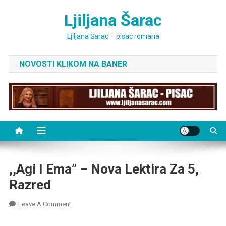
Skip
Ljiljana Šarac
to
content
Ljiljana Šarac – pisac romana
NOVOSTI KLIKOM NA BANER
,,Agi I Ema” – Nova Lektira Za 5,
Razred
On
Leave A Comment
,,Agi