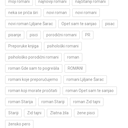
moji romani
najnoviji romani
najčitaniji romani
neka se priča širi
novi roman
novi romani
novi roman Ljiljane Šarac
Opet sam te sanjao
pisac
pisanje
pisci
porodični romani
PR
Preporuke knjiga
psihološki romani
psihološko porodični romani
roman
roman Gde sam to pogrešila
ROMANI
romani koje preporučujemo
romani Ljiljane Šarac
roman koji morate pročitati
roman Opet sam te sanjao
roman Starija
roman Stariji
roman Zid tajni
Stariji
Zid tajni
Zlatna žila
žene pisci
žensko pero