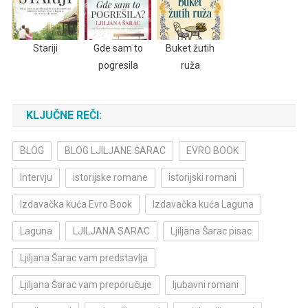
Stariji
Gde sam to
Buket žutih
pogresila
ruža
KLJUČNE REČI:
BLOG
BLOG LJILJANE ŠARAC
EVRO BOOK
Intervju
istorijske romane
istorijski romani
Izdavačka kuća Evro Book
Izdavačka kuća Laguna
Laguna
LJILJANA SARAC
Ljiljana Šarac pisac
Ljiljana Šarac vam predstavlja
Ljiljana Šarac vam preporučuje
ljubavni romani