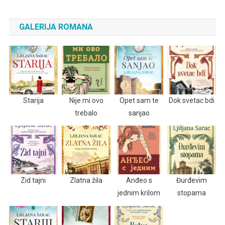
GALERIJA ROMANA
Starija
Nije mi ovo
Opet sam te
Dok svetac bdi
trebalo
sanjao
Zid tajni
Zlatna žila
Anđeo s
Đurđevim
jednim krilom
stopama