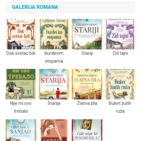
GALERIJA ROMANA
Dok svetac bdi
Đurđevim
Stariji
Zid tajni
stopama
Nije mi ovo
Starija
Zlatna žila
Buket žutih
trebalo
ruža