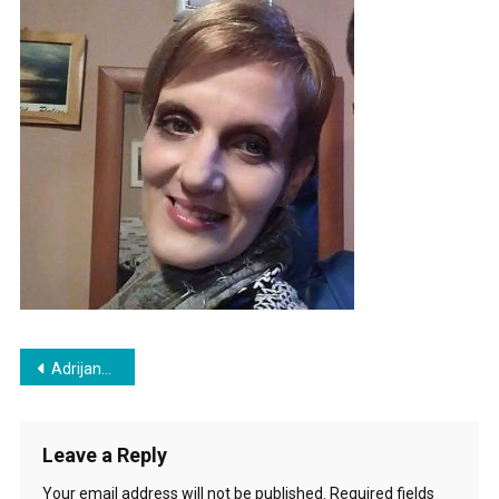
Post
Adrijana Marijanušić – slika rečima
navigation
Leave a Reply
Your email address will not be published.
Required fields