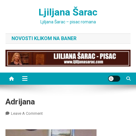
Skip
Ljiljana Šarac
to
content
Ljiljana Šarac – pisac romana
NOVOSTI KLIKOM NA BANER
Adrijana
On
Leave A Comment
Adrijana