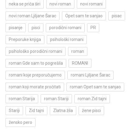
neka se priča širi
novi roman
novi romani
novi roman Ljiljane Šarac
Opet sam te sanjao
pisac
pisanje
pisci
porodični romani
PR
Preporuke knjiga
psihološki romani
psihološko porodični romani
roman
roman Gde sam to pogrešila
ROMANI
romani koje preporučujemo
romani Ljiljane Šarac
roman koji morate pročitati
roman Opet sam te sanjao
roman Starija
roman Stariji
roman Zid tajni
Stariji
Zid tajni
Zlatna žila
žene pisci
žensko pero