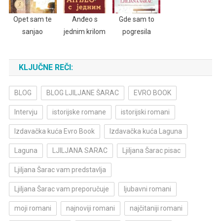
Opet sam te
Anđeo s
Gde sam to
sanjao
jednim krilom
pogresila
KLJUČNE REČI:
BLOG
BLOG LJILJANE ŠARAC
EVRO BOOK
Intervju
istorijske romane
istorijski romani
Izdavačka kuća Evro Book
Izdavačka kuća Laguna
Laguna
LJILJANA SARAC
Ljiljana Šarac pisac
Ljiljana Šarac vam predstavlja
Ljiljana Šarac vam preporučuje
ljubavni romani
moji romani
najnoviji romani
najčitaniji romani