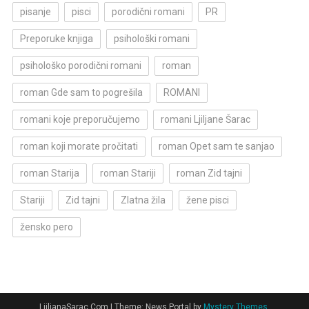
pisanje
pisci
porodični romani
PR
Preporuke knjiga
psihološki romani
psihološko porodični romani
roman
roman Gde sam to pogrešila
ROMANI
romani koje preporučujemo
romani Ljiljane Šarac
roman koji morate pročitati
roman Opet sam te sanjao
roman Starija
roman Stariji
roman Zid tajni
Stariji
Zid tajni
Zlatna žila
žene pisci
žensko pero
LjiljanaSarac.Com
|
Theme: News Portal by
Mystery Themes
.