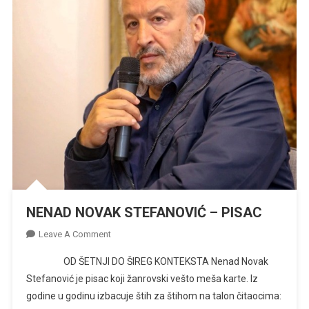
NENAD NOVAK STEFANOVIĆ – PISAC
On
Leave A Comment
NENAD
OD ŠETNJI DO ŠIREG KONTEKSTA Nenad Novak
NOVAK
Stefanović je pisac koji žanrovski vešto meša karte. Iz
STEFANOVIĆ
godine u godinu izbacuje štih za štihom na talon čitaocima:
–