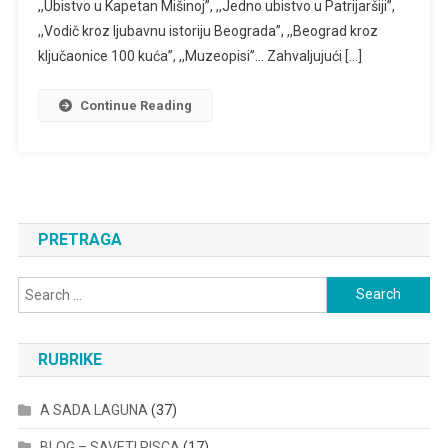
,,Ubistvo u Kapetan Mišinoj’’, ,,Jedno ubistvo u Patrijaršiji’’,
PISAC
,,Vodič kroz ljubavnu istoriju Beograda’’, ,,Beograd kroz
ključaonice 100 kuća’’, ,,Muzeopisi’’… Zahvaljujući […]
Continue Reading
PRETRAGA
Search
for:
RUBRIKE
A SADA LAGUNA
(37)
BLOG – SAVETI PISCA
(17)