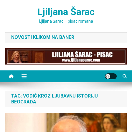
Skip
Ljiljana Šarac
to
content
Ljiljana Šarac – pisac romana
NOVOSTI KLIKOM NA BANER
TAG:
VODIČ KROZ LJUBAVNU ISTORIJU
BEOGRADA