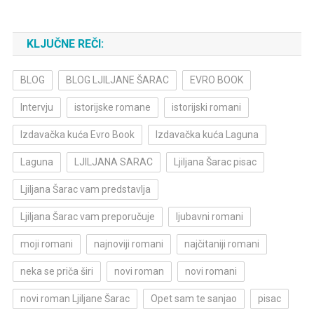
KLJUČNE REČI:
BLOG
BLOG LJILJANE ŠARAC
EVRO BOOK
Intervju
istorijske romane
istorijski romani
Izdavačka kuća Evro Book
Izdavačka kuća Laguna
Laguna
LJILJANA SARAC
Ljiljana Šarac pisac
Ljiljana Šarac vam predstavlja
Ljiljana Šarac vam preporučuje
ljubavni romani
moji romani
najnoviji romani
najčitaniji romani
neka se priča širi
novi roman
novi romani
novi roman Ljiljane Šarac
Opet sam te sanjao
pisac