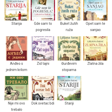
Starija
Gde sam to
Buket žutih
Opet sam te
pogresila
ruža
sanjao
Anđeo s
Zid tajni
Đurđevim
Zlatna žila
jednim krilom
stopama
Nije mi ovo
Dok svetac bdi
Stariji
trebalo