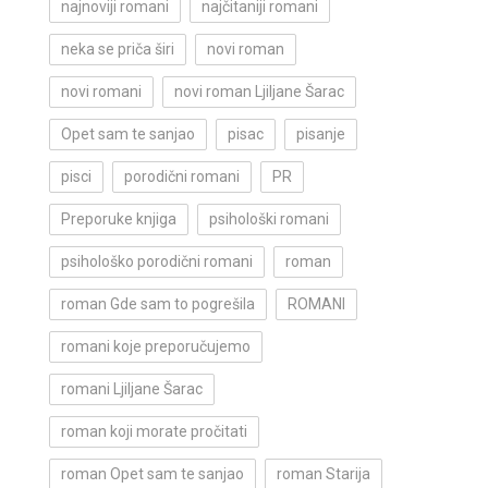
najnoviji romani
najčitaniji romani
neka se priča širi
novi roman
novi romani
novi roman Ljiljane Šarac
Opet sam te sanjao
pisac
pisanje
pisci
porodični romani
PR
Preporuke knjiga
psihološki romani
psihološko porodični romani
roman
roman Gde sam to pogrešila
ROMANI
romani koje preporučujemo
romani Ljiljane Šarac
roman koji morate pročitati
roman Opet sam te sanjao
roman Starija