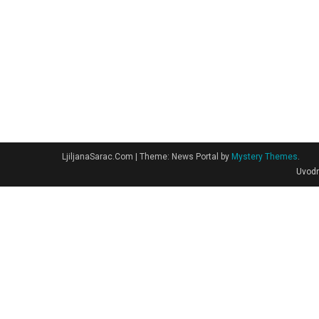
LjiljanaSarac.Com
|
Theme: News Portal by
Mystery Themes
.
Uvodn