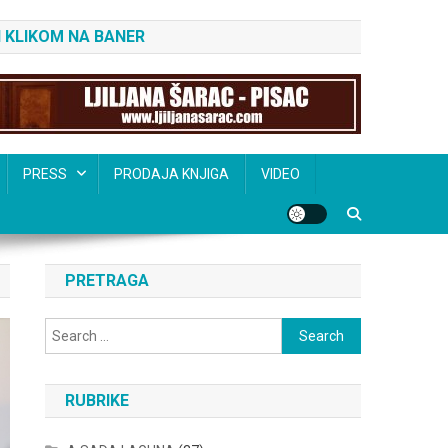
 KLIKOM NA BANER
PRESS
PRODAJA KNJIGA
VIDEO
PRETRAGA
Search
for:
RUBRIKE