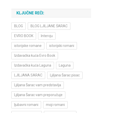
KLJUČNE REČI:
BLOG
BLOG LJILJANE ŠARAC
EVRO BOOK
Intervju
istorijske romane
istorijski romani
Izdavačka kuća Evro Book
Izdavačka kuća Laguna
Laguna
LJILJANA SARAC
Ljiljana Šarac pisac
Ljiljana Šarac vam predstavlja
Ljiljana Šarac vam preporučuje
ljubavni romani
moji romani