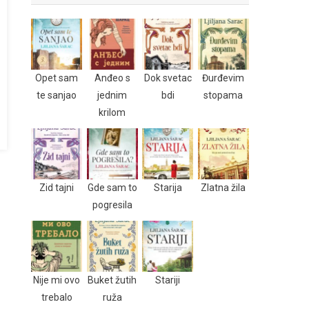
Opet sam
Anđeo s
Dok svetac
Đurđevim
te sanjao
jednim
bdi
stopama
krilom
Zid tajni
Gde sam to
Starija
Zlatna žila
pogresila
Nije mi ovo
Buket žutih
Stariji
trebalo
ruža