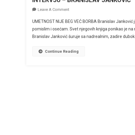
On
Leave A Comment
INTERVJU
UMETNOST NIJE BEG VEĆ BORBA Branislav Janković je je
–
pomislim i osećam. Svet njegovih knjiga ponikao je na 
BRANISLAV
Branislav Janković šuruje sa nadrealnim, zadire duboko 
JANKOVIĆ
Continue Reading