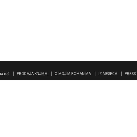
a reč
PRODAJA KNJIGA
O MOJIM ROMANIMA
IZ MESECA
PRESS