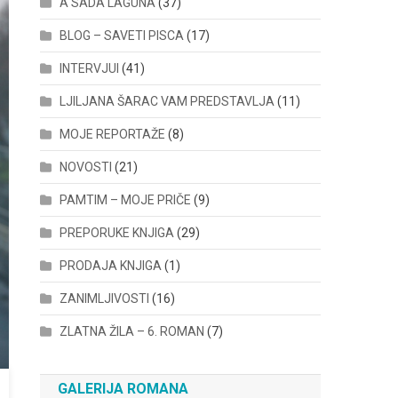
A SADA LAGUNA
(37)
BLOG – SAVETI PISCA
(17)
INTERVJUI
(41)
LJILJANA ŠARAC VAM PREDSTAVLJA
(11)
MOJE REPORTAŽE
(8)
NOVOSTI
(21)
PAMTIM – MOJE PRIČE
(9)
PREPORUKE KNJIGA
(29)
PRODAJA KNJIGA
(1)
ZANIMLJIVOSTI
(16)
ZLATNA ŽILA – 6. ROMAN
(7)
GALERIJA ROMANA