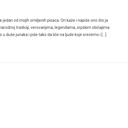
dan od mojih omiljenih pisaca. On kaže i napiše ono što ja
narodnoj tradiciji, verovanjima, legendama, srpskim običajima.
u duše junaka i piše tako da liče na ljude koje srećemo i […]