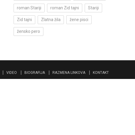
roman Stariji
roman Zid tajni
Stariji
Zid tajni
Zlatna žila
žene pisci
žensko pero
VIDEO
BIOGRAFIJA
RAZMENA LINKOVA
KONTAKT