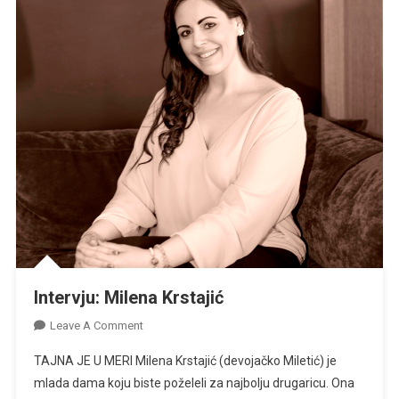
Intervju: Milena Krstajić
On
Leave A Comment
Intervju:
TAJNA JE U MERI Milena Krstajić (devojačko Miletić) je
Milena
mlada dama koju biste poželeli za najbolju drugaricu. Ona
Krstajić