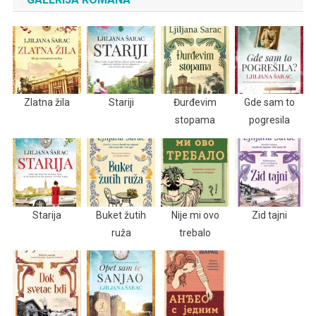
Zlatna žila
Stariji
Đurđevim
Gde sam to
stopama
pogresila
Starija
Buket žutih
Nije mi ovo
Zid tajni
ruža
trebalo