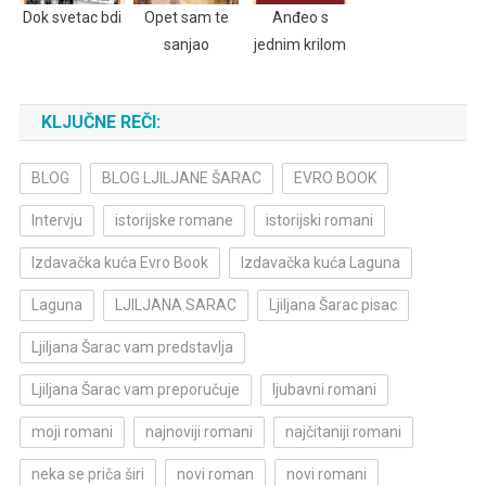
Dok svetac bdi
Opet sam te
Anđeo s
sanjao
jednim krilom
KLJUČNE REČI:
BLOG
BLOG LJILJANE ŠARAC
EVRO BOOK
Intervju
istorijske romane
istorijski romani
Izdavačka kuća Evro Book
Izdavačka kuća Laguna
Laguna
LJILJANA SARAC
Ljiljana Šarac pisac
Ljiljana Šarac vam predstavlja
Ljiljana Šarac vam preporučuje
ljubavni romani
moji romani
najnoviji romani
najčitaniji romani
neka se priča širi
novi roman
novi romani