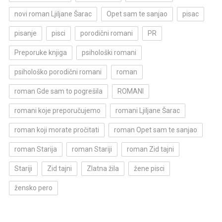
novi roman Ljiljane Šarac
Opet sam te sanjao
pisac
pisanje
pisci
porodični romani
PR
Preporuke knjiga
psihološki romani
psihološko porodični romani
roman
roman Gde sam to pogrešila
ROMANI
romani koje preporučujemo
romani Ljiljane Šarac
roman koji morate pročitati
roman Opet sam te sanjao
roman Starija
roman Stariji
roman Zid tajni
Stariji
Zid tajni
Zlatna žila
žene pisci
žensko pero