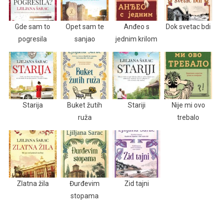
Gde sam to
Opet sam te
Anđeo s
Dok svetac bdi
pogresila
sanjao
jednim krilom
Starija
Buket žutih
Stariji
Nije mi ovo
ruža
trebalo
Zlatna žila
Đurđevim
Zid tajni
stopama