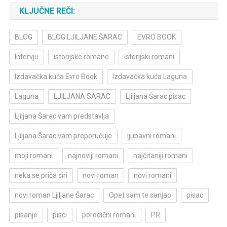
KLJUČNE REČI:
BLOG
BLOG LJILJANE ŠARAC
EVRO BOOK
Intervju
istorijske romane
istorijski romani
Izdavačka kuća Evro Book
Izdavačka kuća Laguna
Laguna
LJILJANA SARAC
Ljiljana Šarac pisac
Ljiljana Šarac vam predstavlja
Ljiljana Šarac vam preporučuje
ljubavni romani
moji romani
najnoviji romani
najčitaniji romani
neka se priča širi
novi roman
novi romani
novi roman Ljiljane Šarac
Opet sam te sanjao
pisac
pisanje
pisci
porodični romani
PR