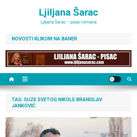
Skip
Ljiljana Šarac
to
content
Ljiljana Šarac – pisac romana
NOVOSTI KLIKOM NA BANER
TAG:
SUZE SVETOG NIKOLE BRANISLAV
JANKOVIĆ