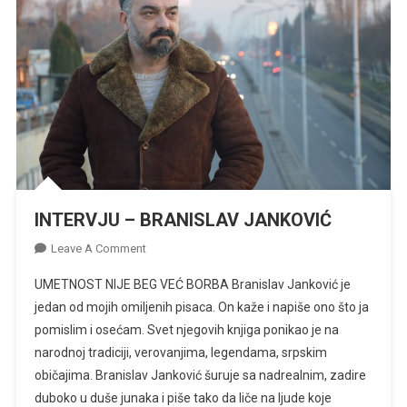
INTERVJU – BRANISLAV JANKOVIĆ
On
Leave A Comment
INTERVJU
UMETNOST NIJE BEG VEĆ BORBA Branislav Janković je
–
jedan od mojih omiljenih pisaca. On kaže i napiše ono što ja
BRANISLAV
pomislim i osećam. Svet njegovih knjiga ponikao je na
JANKOVIĆ
narodnoj tradiciji, verovanjima, legendama, srpskim
običajima. Branislav Janković šuruje sa nadrealnim, zadire
duboko u duše junaka i piše tako da liče na ljude koje