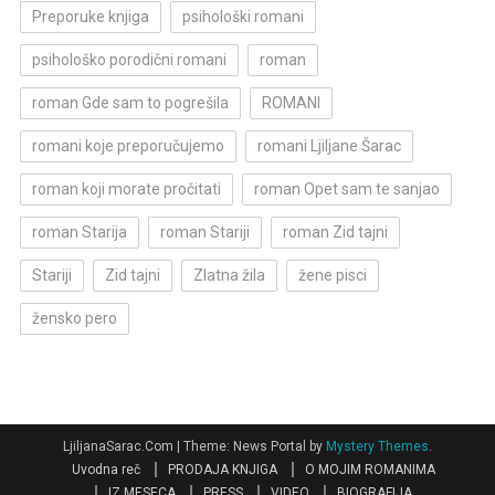
Preporuke knjiga
psihološki romani
psihološko porodični romani
roman
roman Gde sam to pogrešila
ROMANI
romani koje preporučujemo
romani Ljiljane Šarac
roman koji morate pročitati
roman Opet sam te sanjao
roman Starija
roman Stariji
roman Zid tajni
Stariji
Zid tajni
Zlatna žila
žene pisci
žensko pero
LjiljanaSarac.Com
|
Theme: News Portal by
Mystery Themes
.
Uvodna reč
PRODAJA KNJIGA
O MOJIM ROMANIMA
IZ MESECA
PRESS
VIDEO
BIOGRAFIJA