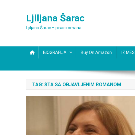
Skip
to
Ljiljana Šarac
content
Ljiljana Šarac – pisac romana
BIOGRAFIJA
Buy On Amazon
IZ ME
TAG:
ŠTA SA OBJAVLJENIM ROMANOM