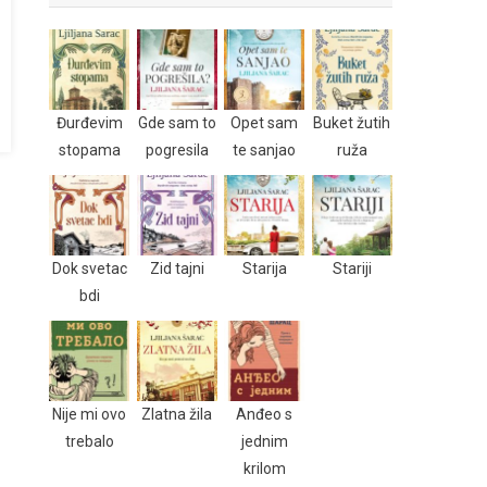
Đurđevim
Gde sam to
Opet sam
Buket žutih
stopama
pogresila
te sanjao
ruža
Dok svetac
Zid tajni
Starija
Stariji
bdi
Nije mi ovo
Zlatna žila
Anđeo s
trebalo
jednim
krilom