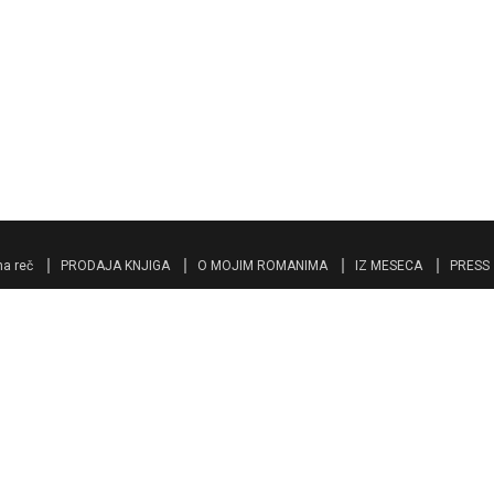
a reč
PRODAJA KNJIGA
O MOJIM ROMANIMA
IZ MESECA
PRESS