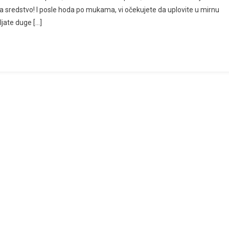
 sredstvo! I posle hoda po mukama, vi očekujete da uplovite u mirnu
šljate duge […]