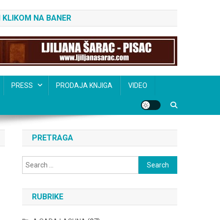
 KLIKOM NA BANER
PRESS
PRODAJA KNJIGA
VIDEO
PRETRAGA
Search
for:
RUBRIKE