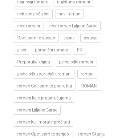
najnoviji romani
najčitaniji romani
neka se priča širi
novi roman
novi romani
novi roman Ljiljane Šarac
Opet sam te sanjao
pisac
pisanje
pisci
porodični romani
PR
Preporuke knjiga
psihološki romani
psihološko porodični romani
roman
roman Gde sam to pogrešila
ROMANI
romani koje preporučujemo
romani Ljiljane Šarac
roman koji morate pročitati
roman Opet sam te sanjao
roman Starija