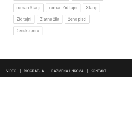
roman Stariji
roman Zid tajni
Stariji
Zid tajni
Zlatna žila
žene pisci
žensko pero
VIDEO
BIOGRAFIJA
RAZMENA LINKOVA
KONTAKT