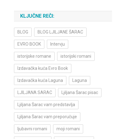
KLJUČNE REČI:
BLOG
BLOG LJILJANE ŠARAC
EVRO BOOK
Intervju
istorijske romane
istorijski romani
Izdavačka kuća Evro Book
Izdavačka kuća Laguna
Laguna
LJILJANA SARAC
Ljiljana Šarac pisac
Ljiljana Šarac vam predstavlja
Ljiljana Šarac vam preporučuje
ljubavni romani
moji romani