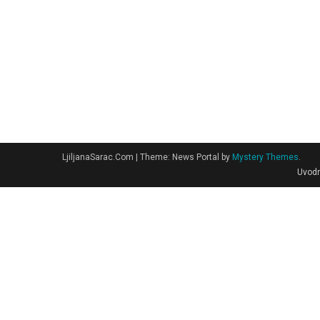
LjiljanaSarac.Com
|
Theme: News Portal by
Mystery Themes
.
Uvodn