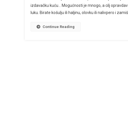
izdavačku kuću… Mogućnosti je mnogo, a cilj opravdava
OBJAVLJENIM
luku. Birate košulju ili haljinu, olovku ili nalivpero i zami
ROMANOM
Continue Reading