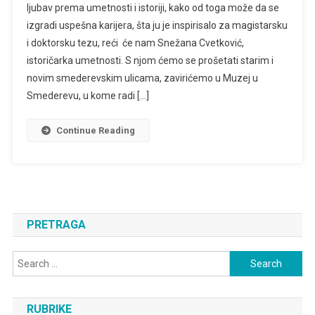
ljubav prema umetnosti i istoriji, kako od toga može da se
SNEŽANA
izgradi uspešna karijera, šta ju je inspirisalo za magistarsku
CVETKOVIĆ,
i doktorsku tezu, reći će nam Snežana Cvetković,
KUSTOS
istoričarka umetnosti. S njom ćemo se prošetati starim i
novim smederevskim ulicama, zavirićemo u Muzej u
Smederevu, u kome radi […]
Continue Reading
PRETRAGA
Search
for:
RUBRIKE