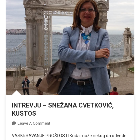
INTREVJU – SNEŽANA CVETKOVIĆ,
KUSTOS
On
Leave A Comment
INTREVJU
VASKRSAVANJE PROŠLOSTI Kuda može nekog da odvede
–