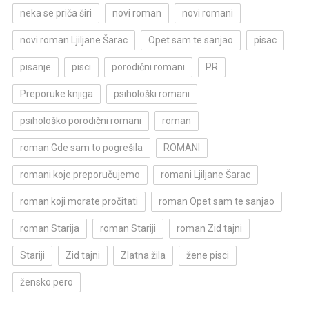
neka se priča širi
novi roman
novi romani
novi roman Ljiljane Šarac
Opet sam te sanjao
pisac
pisanje
pisci
porodični romani
PR
Preporuke knjiga
psihološki romani
psihološko porodični romani
roman
roman Gde sam to pogrešila
ROMANI
romani koje preporučujemo
romani Ljiljane Šarac
roman koji morate pročitati
roman Opet sam te sanjao
roman Starija
roman Stariji
roman Zid tajni
Stariji
Zid tajni
Zlatna žila
žene pisci
žensko pero