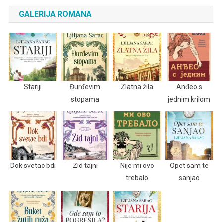
GALERIJA ROMANA
Stariji
Đurđevim
Zlatna žila
Anđeo s
stopama
jednim krilom
Dok svetac bdi
Zid tajni
Nije mi ovo
Opet sam te
trebalo
sanjao