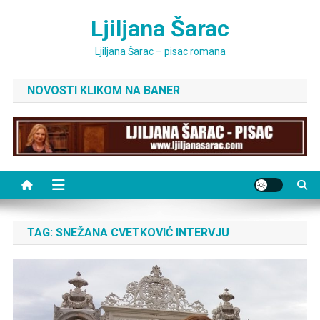
Skip
Ljiljana Šarac
to
content
Ljiljana Šarac – pisac romana
NOVOSTI KLIKOM NA BANER
TAG:
SNEŽANA CVETKOVIĆ INTERVJU