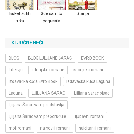
Buket žutih
Gde sam to
Starija
ruža
pogresila
KLJUČNE REČI:
BLOG
BLOG LJILJANE ŠARAC
EVRO BOOK
Intervju
istorijske romane
istorijski romani
Izdavačka kuća Evro Book
Izdavačka kuća Laguna
Laguna
LJILJANA SARAC
Ljiljana Šarac pisac
Ljiljana Šarac vam predstavlja
Ljiljana Šarac vam preporučuje
ljubavni romani
moji romani
najnoviji romani
najčitaniji romani