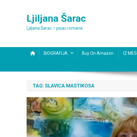
Skip
to
Ljiljana Šarac
content
Ljiljana Šarac – pisac romana
BIOGRAFIJA
Buy On Amazon
IZ ME
TAG:
SLAVICA MASTIKOSA