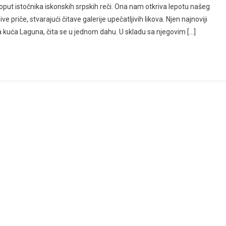
točnika iskonskih srpskih reči. Ona nam otkriva lepotu našeg
ve priče, stvarajući čitave galerije upečatljivih likova. Njen najnoviji
a kuća Laguna, čita se u jednom dahu. U skladu sa njegovim […]