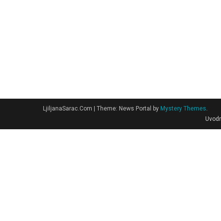
LjiljanaSarac.Com
|
Theme: News Portal by
Mystery Themes
.
Uvodn