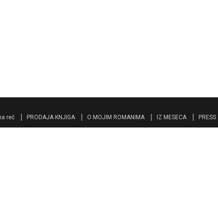
a reč
PRODAJA KNJIGA
O MOJIM ROMANIMA
IZ MESECA
PRESS