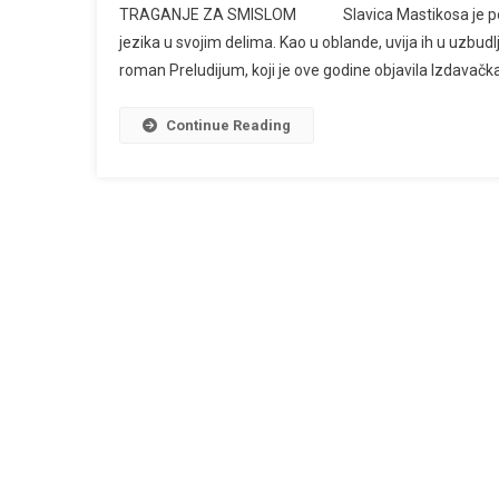
TRAGANJE ZA SMISLOM Slavica Mastikosa je poput is
MASTIKOSA
jezika u svojim delima. Kao u oblande, uvija ih u uzbudlji
roman Preludijum, koji je ove godine objavila Izdavačk
Continue Reading