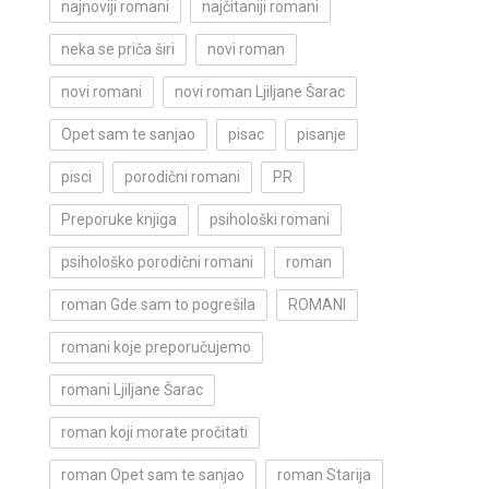
najnoviji romani
najčitaniji romani
neka se priča širi
novi roman
novi romani
novi roman Ljiljane Šarac
Opet sam te sanjao
pisac
pisanje
pisci
porodični romani
PR
Preporuke knjiga
psihološki romani
psihološko porodični romani
roman
roman Gde sam to pogrešila
ROMANI
romani koje preporučujemo
romani Ljiljane Šarac
roman koji morate pročitati
roman Opet sam te sanjao
roman Starija