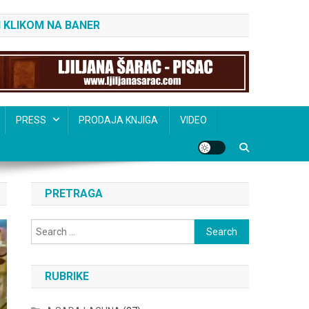
 KLIKOM NA BANER
PRESS
PRODAJA KNJIGA
VIDEO
PRETRAGA
Search
for:
RUBRIKE