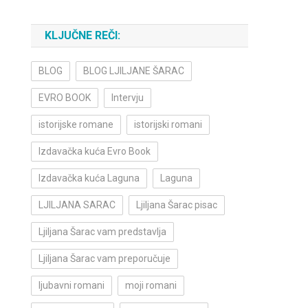
KLJUČNE REČI:
BLOG
BLOG LJILJANE ŠARAC
EVRO BOOK
Intervju
istorijske romane
istorijski romani
Izdavačka kuća Evro Book
Izdavačka kuća Laguna
Laguna
LJILJANA SARAC
Ljiljana Šarac pisac
Ljiljana Šarac vam predstavlja
Ljiljana Šarac vam preporučuje
ljubavni romani
moji romani