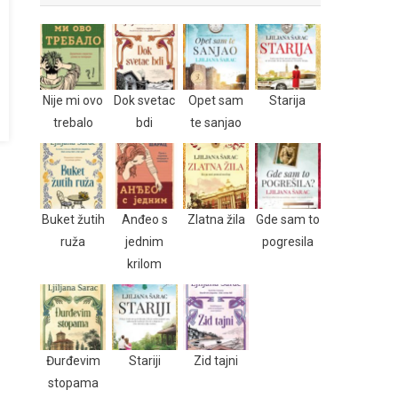
Nije mi ovo
Dok svetac
Opet sam
Starija
trebalo
bdi
te sanjao
Buket žutih
Anđeo s
Zlatna žila
Gde sam to
ruža
jednim
pogresila
krilom
Đurđevim
Stariji
Zid tajni
stopama