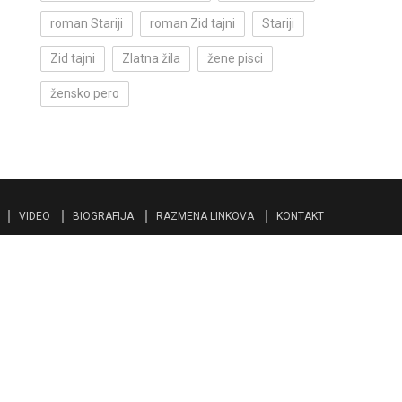
roman Stariji
roman Zid tajni
Stariji
Zid tajni
Zlatna žila
žene pisci
žensko pero
VIDEO
BIOGRAFIJA
RAZMENA LINKOVA
KONTAKT