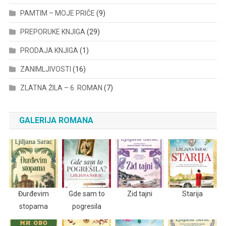
PAMTIM – MOJE PRIČE
(9)
PREPORUKE KNJIGA
(29)
PRODAJA KNJIGA
(1)
ZANIMLJIVOSTI
(16)
ZLATNA ŽILA – 6. ROMAN
(7)
GALERIJA ROMANA
Đurđevim
Gde sam to
Zid tajni
Starija
stopama
pogresila