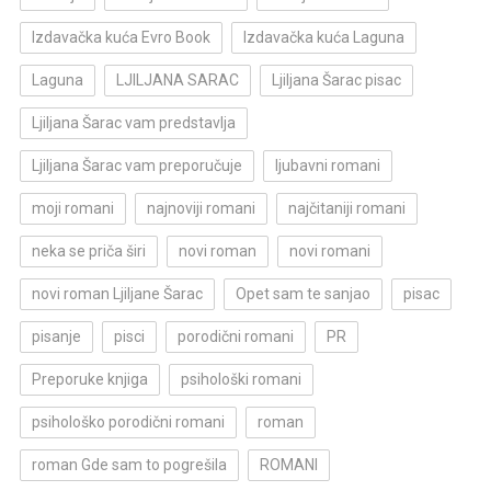
Izdavačka kuća Evro Book
Izdavačka kuća Laguna
Laguna
LJILJANA SARAC
Ljiljana Šarac pisac
Ljiljana Šarac vam predstavlja
Ljiljana Šarac vam preporučuje
ljubavni romani
moji romani
najnoviji romani
najčitaniji romani
neka se priča širi
novi roman
novi romani
novi roman Ljiljane Šarac
Opet sam te sanjao
pisac
pisanje
pisci
porodični romani
PR
Preporuke knjiga
psihološki romani
psihološko porodični romani
roman
roman Gde sam to pogrešila
ROMANI