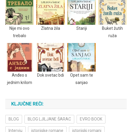
Nije mi ovo
Zlatna žila
Stariji
Buket žutih
trebalo
ruža
Anđeo s
Dok svetac bdi
Opet sam te
jednim krilom
sanjao
KLJUČNE REČI:
BLOG
BLOG LJILJANE ŠARAC
EVRO BOOK
Intervju
istorijske romane
istorijski romani