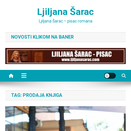
Skip
Ljiljana Šarac
to
content
Ljiljana Šarac – pisac romana
NOVOSTI KLIKOM NA BANER
TAG:
PRODAJA KNJIGA