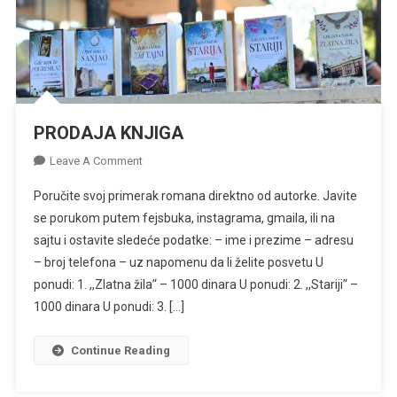
PRODAJA KNJIGA
On
Leave A Comment
PRODAJA
Poručite svoj primerak romana direktno od autorke. Javite
KNJIGA
se porukom putem fejsbuka, instagrama, gmaila, ili na
sajtu i ostavite sledeće podatke: – ime i prezime – adresu
– broj telefona – uz napomenu da li želite posvetu U
ponudi: 1. ,,Zlatna žila’‘ – 1000 dinara U ponudi: 2. ,,Stariji’‘ –
1000 dinara U ponudi: 3. […]
Continue Reading