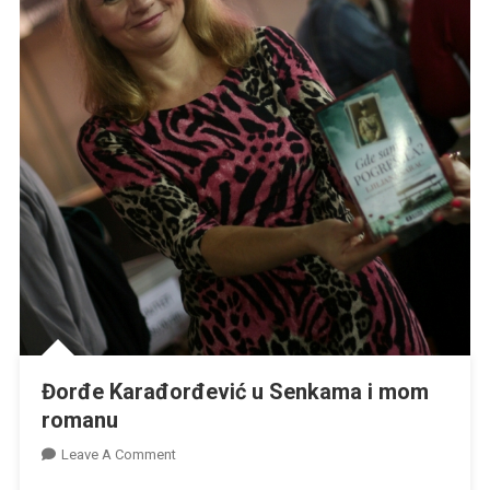
Đorđe Karađorđević u Senkama i mom
romanu
On
Leave A Comment
Đorđe