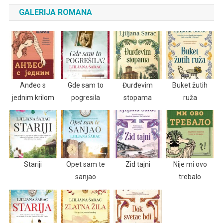
GALERIJA ROMANA
Anđeo s
Gde sam to
Đurđevim
Buket žutih
jednim krilom
pogresila
stopama
ruža
Stariji
Opet sam te
Zid tajni
Nije mi ovo
sanjao
trebalo