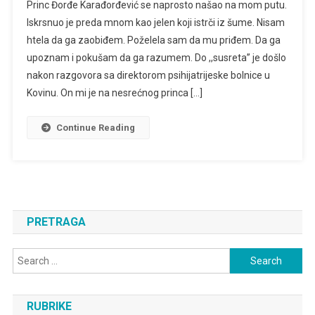
Princ Đorđe Karađorđević se naprosto našao na mom putu.
Karađorđević
Iskrsnuo je preda mnom kao jelen koji istrči iz šume. Nisam
U
htela da ga zaobiđem. Poželela sam da mu priđem. Da ga
Senkama
upoznam i pokušam da ga razumem. Do ,,susreta” je došlo
I
Mom
nakon razgovora sa direktorom psihijatrijeske bolnice u
Romanu
Kovinu. On mi je na nesrećnog princa […]
Continue Reading
PRETRAGA
Search
for:
RUBRIKE