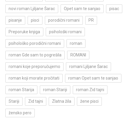
novi roman Ljiljane Šarac
Opet sam te sanjao
pisac
pisanje
pisci
porodični romani
PR
Preporuke knjiga
psihološki romani
psihološko porodični romani
roman
roman Gde sam to pogrešila
ROMANI
romani koje preporučujemo
romani Ljiljane Šarac
roman koji morate pročitati
roman Opet sam te sanjao
roman Starija
roman Stariji
roman Zid tajni
Stariji
Zid tajni
Zlatna žila
žene pisci
žensko pero