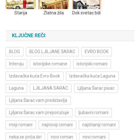
Starija
Zlatna žila
Dok svetac bdi
KLJUČNE REČI:
BLOG
BLOG LJILJANE ŠARAC
EVRO BOOK
Intervju
istorijske romane
istorijski romani
Izdavačka kuća Evro Book
Izdavačka kuća Laguna
Laguna
LJILJANA SARAC
Ljiljana Šarac pisac
Ljiljana Šarac vam predstavlja
Ljiljana Šarac vam preporučuje
ljubavni romani
moji romani
najnoviji romani
najčitaniji romani
neka se priča širi
novi roman
novi romani