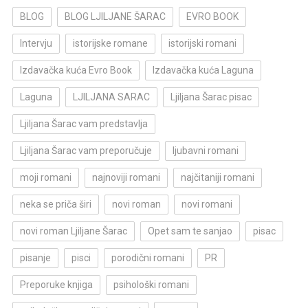
BLOG
BLOG LJILJANE ŠARAC
EVRO BOOK
Intervju
istorijske romane
istorijski romani
Izdavačka kuća Evro Book
Izdavačka kuća Laguna
Laguna
LJILJANA SARAC
Ljiljana Šarac pisac
Ljiljana Šarac vam predstavlja
Ljiljana Šarac vam preporučuje
ljubavni romani
moji romani
najnoviji romani
najčitaniji romani
neka se priča širi
novi roman
novi romani
novi roman Ljiljane Šarac
Opet sam te sanjao
pisac
pisanje
pisci
porodični romani
PR
Preporuke knjiga
psihološki romani