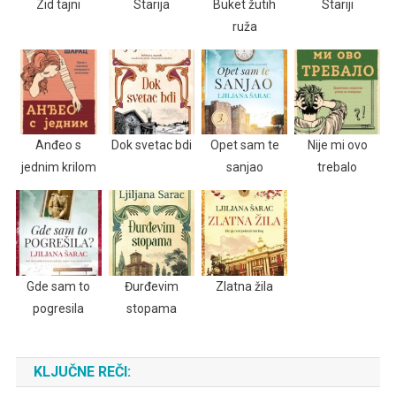
Zid tajni
Starija
Buket žutih
Stariji
ruža
Anđeo s
Dok svetac bdi
Opet sam te
Nije mi ovo
jednim krilom
sanjao
trebalo
Gde sam to
Đurđevim
Zlatna žila
pogresila
stopama
KLJUČNE REČI: