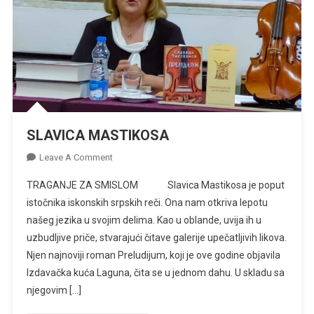
SLAVICA MASTIKOSA
On
Leave A Comment
SLAVICA
TRAGANJE ZA SMISLOM Slavica Mastikosa je poput
MASTIKOSA
istočnika iskonskih srpskih reči. Ona nam otkriva lepotu
našeg jezika u svojim delima. Kao u oblande, uvija ih u
uzbudljive priče, stvarajući čitave galerije upečatljivih likova.
Njen najnoviji roman Preludijum, koji je ove godine objavila
Izdavačka kuća Laguna, čita se u jednom dahu. U skladu sa
njegovim […]