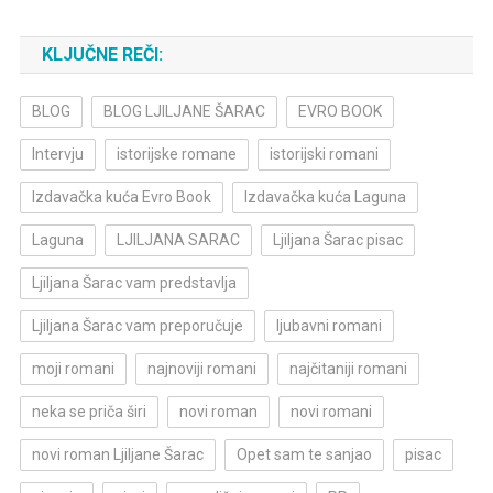
KLJUČNE REČI:
BLOG
BLOG LJILJANE ŠARAC
EVRO BOOK
Intervju
istorijske romane
istorijski romani
Izdavačka kuća Evro Book
Izdavačka kuća Laguna
Laguna
LJILJANA SARAC
Ljiljana Šarac pisac
Ljiljana Šarac vam predstavlja
Ljiljana Šarac vam preporučuje
ljubavni romani
moji romani
najnoviji romani
najčitaniji romani
neka se priča širi
novi roman
novi romani
novi roman Ljiljane Šarac
Opet sam te sanjao
pisac