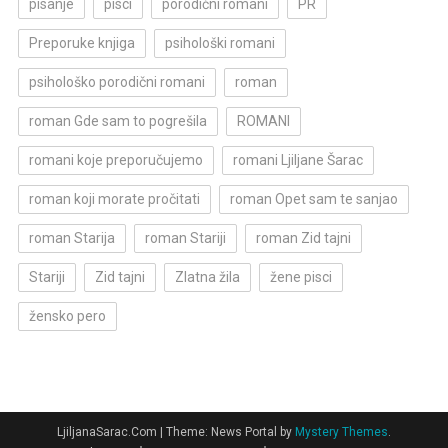
pisanje
pisci
porodični romani
PR
Preporuke knjiga
psihološki romani
psihološko porodični romani
roman
roman Gde sam to pogrešila
ROMANI
romani koje preporučujemo
romani Ljiljane Šarac
roman koji morate pročitati
roman Opet sam te sanjao
roman Starija
roman Stariji
roman Zid tajni
Stariji
Zid tajni
Zlatna žila
žene pisci
žensko pero
LjiljanaSarac.Com
|
Theme: News Portal by
Mystery Themes
.