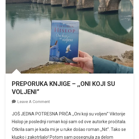
PREPORUKA KNJIGE – ,,ONI KOJI SU
VOLJENI”
On
Leave A Comment
PREPORUKA
JOŠ JEDNA POTRESNA PRIČA ,,Oni koji su voljeni” Viktorije
KNJIGE
Hislop je poslednji roman koji sam od ove autorke pročitala.
–
Otkrila sam je kada mi je u ruke došao roman ,,Nit”. Tako se
,,ONI
klupko i zakotrljalo! Potom sam posegnula za delom
KOJI