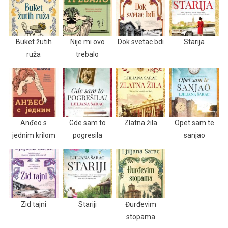
Buket žutih
Nije mi ovo
Dok svetac bdi
Starija
ruža
trebalo
Anđeo s
Gde sam to
Zlatna žila
Opet sam te
jednim krilom
pogresila
sanjao
Zid tajni
Stariji
Đurđevim
stopama