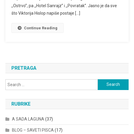
SU
,,Ostrvo”, pa ,,Hotel Sanrajz” i ,,Povratak”. Jasno je da sve
VOLJENI”
što Viktorija Hislop napiše postaje […]
Continue Reading
PRETRAGA
Search
for:
RUBRIKE
A SADA LAGUNA
(37)
BLOG – SAVETI PISCA
(17)