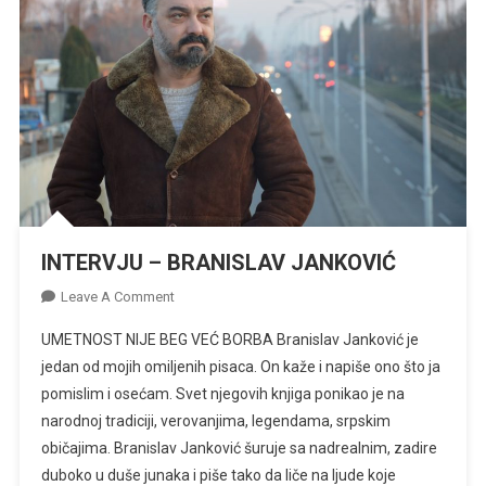
INTERVJU – BRANISLAV JANKOVIĆ
On
Leave A Comment
INTERVJU
UMETNOST NIJE BEG VEĆ BORBA Branislav Janković je
–
jedan od mojih omiljenih pisaca. On kaže i napiše ono što ja
BRANISLAV
pomislim i osećam. Svet njegovih knjiga ponikao je na
JANKOVIĆ
narodnoj tradiciji, verovanjima, legendama, srpskim
običajima. Branislav Janković šuruje sa nadrealnim, zadire
duboko u duše junaka i piše tako da liče na ljude koje