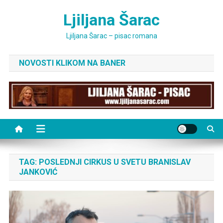
Skip
Ljiljana Šarac
to
content
Ljiljana Šarac – pisac romana
NOVOSTI KLIKOM NA BANER
TAG:
POSLEDNJI CIRKUS U SVETU BRANISLAV
JANKOVIĆ