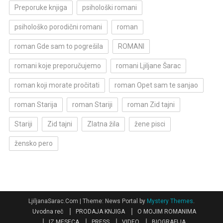
Preporuke knjiga
psihološki romani
psihološko porodični romani
roman
roman Gde sam to pogrešila
ROMANI
romani koje preporučujemo
romani Ljiljane Šarac
roman koji morate pročitati
roman Opet sam te sanjao
roman Starija
roman Stariji
roman Zid tajni
Stariji
Zid tajni
Zlatna žila
žene pisci
žensko pero
LjiljanaSarac.Com
|
Theme: News Portal by
Mystery Themes
.
Uvodna reč
PRODAJA KNJIGA
O MOJIM ROMANIMA
IZ MESECA
PRESS
VIDEO
BIOGRAFIJA