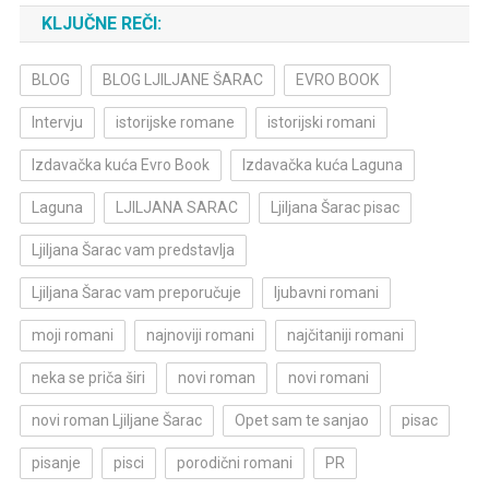
KLJUČNE REČI:
BLOG
BLOG LJILJANE ŠARAC
EVRO BOOK
Intervju
istorijske romane
istorijski romani
Izdavačka kuća Evro Book
Izdavačka kuća Laguna
Laguna
LJILJANA SARAC
Ljiljana Šarac pisac
Ljiljana Šarac vam predstavlja
Ljiljana Šarac vam preporučuje
ljubavni romani
moji romani
najnoviji romani
najčitaniji romani
neka se priča širi
novi roman
novi romani
novi roman Ljiljane Šarac
Opet sam te sanjao
pisac
pisanje
pisci
porodični romani
PR