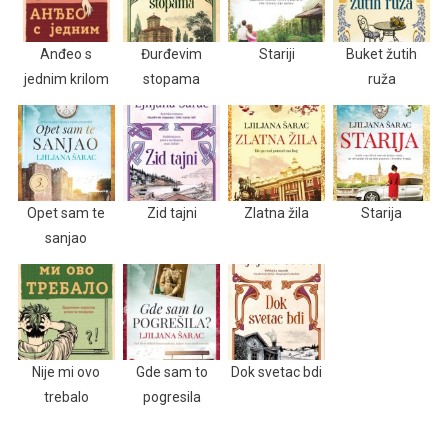
Anđeo s
Đurđevim
Stariji
Buket žutih
jednim krilom
stopama
ruža
Opet sam te
Zid tajni
Zlatna žila
Starija
sanjao
Nije mi ovo
Gde sam to
Dok svetac bdi
trebalo
pogresila