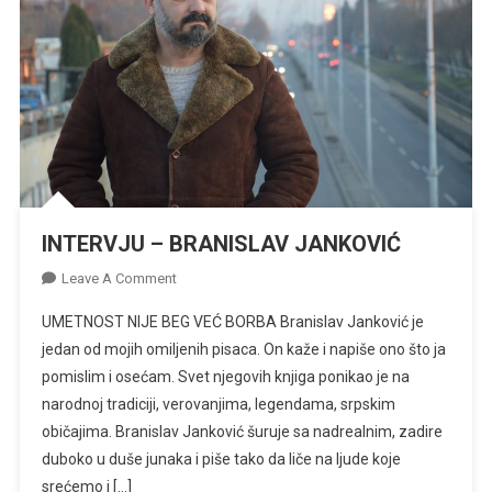
INTERVJU – BRANISLAV JANKOVIĆ
On
Leave A Comment
INTERVJU
UMETNOST NIJE BEG VEĆ BORBA Branislav Janković je
–
jedan od mojih omiljenih pisaca. On kaže i napiše ono što ja
BRANISLAV
pomislim i osećam. Svet njegovih knjiga ponikao je na
JANKOVIĆ
narodnoj tradiciji, verovanjima, legendama, srpskim
običajima. Branislav Janković šuruje sa nadrealnim, zadire
duboko u duše junaka i piše tako da liče na ljude koje
srećemo i […]