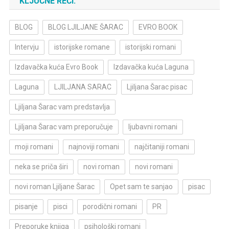
KLJUČNE REČI:
BLOG
BLOG LJILJANE ŠARAC
EVRO BOOK
Intervju
istorijske romane
istorijski romani
Izdavačka kuća Evro Book
Izdavačka kuća Laguna
Laguna
LJILJANA SARAC
Ljiljana Šarac pisac
Ljiljana Šarac vam predstavlja
Ljiljana Šarac vam preporučuje
ljubavni romani
moji romani
najnoviji romani
najčitaniji romani
neka se priča širi
novi roman
novi romani
novi roman Ljiljane Šarac
Opet sam te sanjao
pisac
pisanje
pisci
porodični romani
PR
Preporuke knjiga
psihološki romani