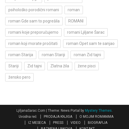
psihološko porodični romani
roman
roman Gde sam to pogrešila
ROMANI
romani koje preporučujemo
romani Ljiljane Šarac
roman koji morate pročitati
roman Opet sam te sanjao
roman Starija
roman Stariji
roman Zid tajni
Stariji
Zid tajni
Zlatna žila
žene pisci
žensko pero
LjiljanaSarac.Com
|
Theme: News Portal by
Mystery Themes
.
Uvodna reč
PRODAJA KNJIGA
O MOJIM ROMANIMA
IZ MESECA
PRESS
VIDEO
BIOGRAFIJA
RAZMENA LINKOVA
KONTAKT