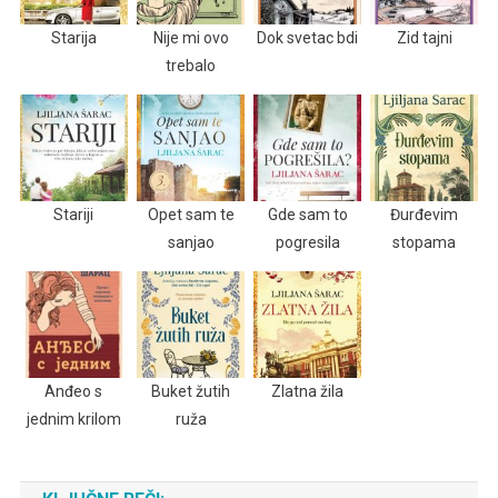
Starija
Nije mi ovo
Dok svetac bdi
Zid tajni
trebalo
Stariji
Opet sam te
Gde sam to
Đurđevim
sanjao
pogresila
stopama
Anđeo s
Buket žutih
Zlatna žila
jednim krilom
ruža