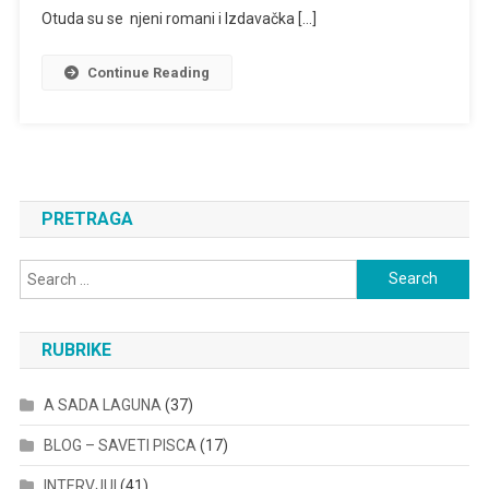
Otuda su se njeni romani i Izdavačka […]
Continue Reading
PRETRAGA
Search
for:
RUBRIKE
A SADA LAGUNA
(37)
BLOG – SAVETI PISCA
(17)
INTERVJUI
(41)