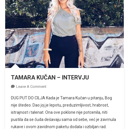
TAMARA KUČAN – INTERVJU
On
Leave A Comment
TAMARA
DUG PUT DO CILJA Kada je Tamara Kučan u pitanju, Bog
KUČAN
nije štedeo. Dao joj je lepotu, preduzimljivost, hrabrost,
–
istrajnost i talenat. Ona ove poklone nije potcenila, niti
INTERVJU
pustila da se čuda dešavaju sama od sebe, već je zavrnula
rukave i ovom zavidnom paketu dodala i ozbiljan rad.