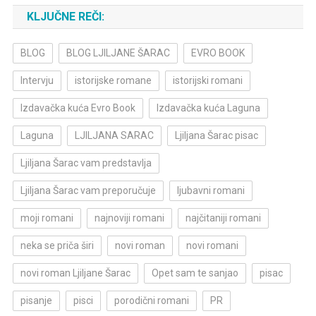
KLJUČNE REČI:
BLOG
BLOG LJILJANE ŠARAC
EVRO BOOK
Intervju
istorijske romane
istorijski romani
Izdavačka kuća Evro Book
Izdavačka kuća Laguna
Laguna
LJILJANA SARAC
Ljiljana Šarac pisac
Ljiljana Šarac vam predstavlja
Ljiljana Šarac vam preporučuje
ljubavni romani
moji romani
najnoviji romani
najčitaniji romani
neka se priča širi
novi roman
novi romani
novi roman Ljiljane Šarac
Opet sam te sanjao
pisac
pisanje
pisci
porodični romani
PR