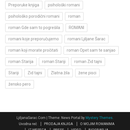
Preporuke knjiga
psihološki romani
psihološko porodični romani
roman
roman Gde sam to pogrešila
ROMANI
romani koje preporučujemo
romani Ljiljane Šarac
roman koji morate pročitati
roman Opet sam te sanjao
roman Starija
roman Stariji
roman Zid tajni
Stariji
Zid tajni
Zlatna žila
žene pisci
žensko pero
LjiljanaSarac.Com
|
Theme: News Portal by
Mystery Themes
.
Uvodna reč
PRODAJA KNJIGA
O MOJIM ROMANIMA
IZ MESECA
PRESS
VIDEO
BIOGRAFIJA