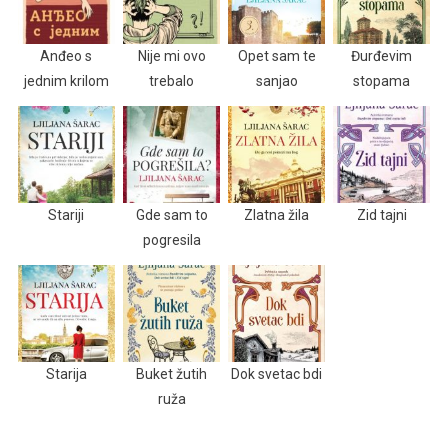
Anđeo s
Nije mi ovo
Opet sam te
Đurđevim
jednim krilom
trebalo
sanjao
stopama
Stariji
Gde sam to
Zlatna žila
Zid tajni
pogresila
Starija
Buket žutih
Dok svetac bdi
ruža