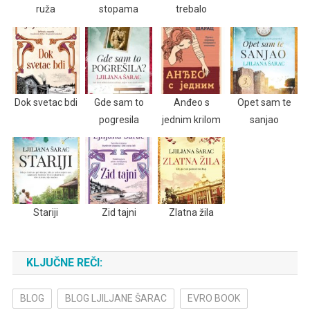
ruža
stopama
trebalo
Dok svetac bdi
Gde sam to
Anđeo s
Opet sam te
pogresila
jednim krilom
sanjao
Stariji
Zid tajni
Zlatna žila
KLJUČNE REČI:
BLOG
BLOG LJILJANE ŠARAC
EVRO BOOK