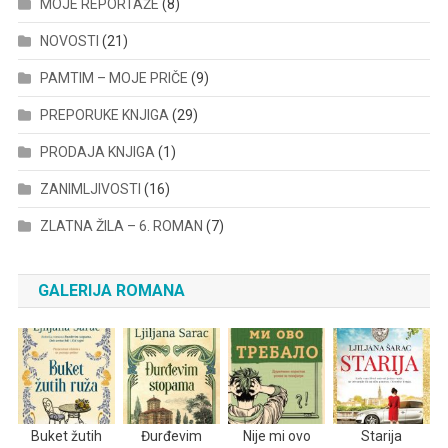
MOJE REPORTAŽE
(8)
NOVOSTI
(21)
PAMTIM – MOJE PRIČE
(9)
PREPORUKE KNJIGA
(29)
PRODAJA KNJIGA
(1)
ZANIMLJIVOSTI
(16)
ZLATNA ŽILA – 6. ROMAN
(7)
GALERIJA ROMANA
Buket žutih
Đurđevim
Nije mi ovo
Starija