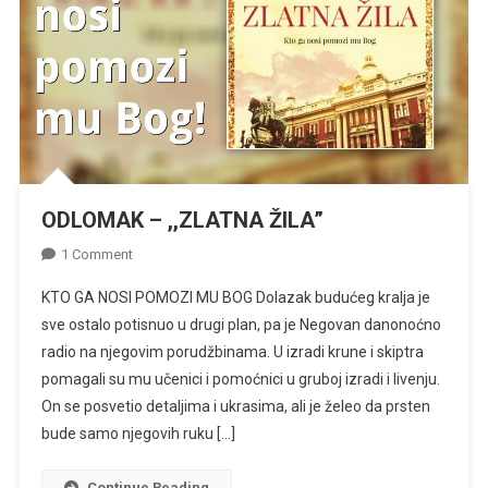
ODLOMAK – ,,ZLATNA ŽILA”
On
1 Comment
ODLOMAK
KTO GA NOSI POMOZI MU BOG Dolazak budućeg kralja je
–
sve ostalo potisnuo u drugi plan, pa je Negovan danonoćno
,,ZLATNA
radio na njegovim porudžbinama. U izradi krune i skiptra
ŽILA”
pomagali su mu učenici i pomoćnici u gruboj izradi i livenju.
On se posvetio detaljima i ukrasima, ali je želeo da prsten
bude samo njegovih ruku […]
Continue Reading