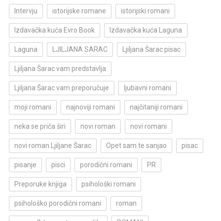
Intervju
istorijske romane
istorijski romani
Izdavačka kuća Evro Book
Izdavačka kuća Laguna
Laguna
LJILJANA SARAC
Ljiljana Šarac pisac
Ljiljana Šarac vam predstavlja
Ljiljana Šarac vam preporučuje
ljubavni romani
moji romani
najnoviji romani
najčitaniji romani
neka se priča širi
novi roman
novi romani
novi roman Ljiljane Šarac
Opet sam te sanjao
pisac
pisanje
pisci
porodični romani
PR
Preporuke knjiga
psihološki romani
psihološko porodični romani
roman