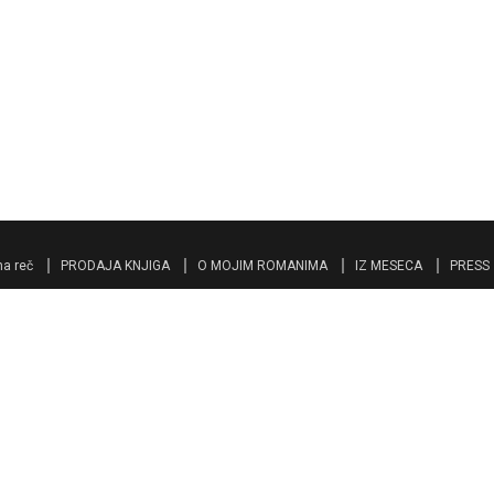
a reč
PRODAJA KNJIGA
O MOJIM ROMANIMA
IZ MESECA
PRESS