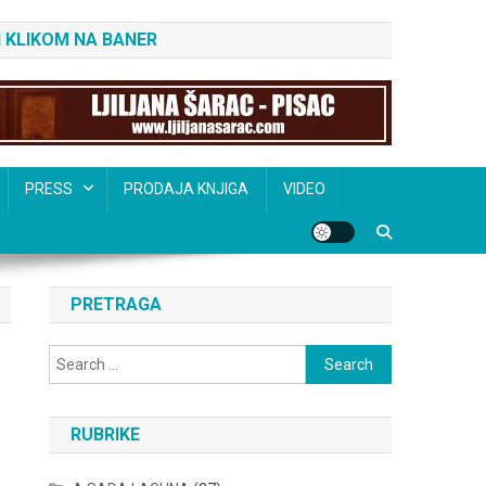
 KLIKOM NA BANER
PRESS
PRODAJA KNJIGA
VIDEO
PRETRAGA
Search
for:
RUBRIKE