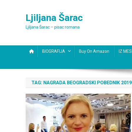
Skip
to
Ljiljana Šarac
content
Ljiljana Šarac – pisac romana
BIOGRAFIJA
Buy On Amazon
IZ ME
TAG:
NAGRADA BEOGRADSKI POBEDNIK 2019