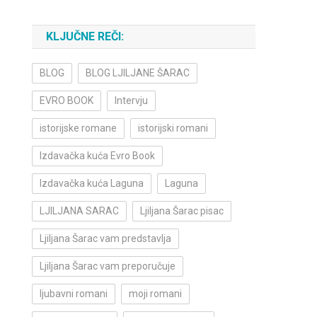
KLJUČNE REČI:
BLOG
BLOG LJILJANE ŠARAC
EVRO BOOK
Intervju
istorijske romane
istorijski romani
Izdavačka kuća Evro Book
Izdavačka kuća Laguna
Laguna
LJILJANA SARAC
Ljiljana Šarac pisac
Ljiljana Šarac vam predstavlja
Ljiljana Šarac vam preporučuje
ljubavni romani
moji romani