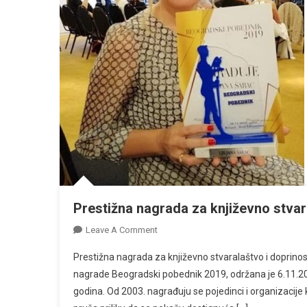
Prestižna nagrada za književno stvar
On
Leave A Comment
Prestižna
Prestižna nagrada za književno stvaralaštvo i doprinos
Nagrada
nagrade Beogradski pobednik 2019, održana je 6.11.201
Za
godina. Od 2003. nagrađuju se pojedinci i organizacije
Književno