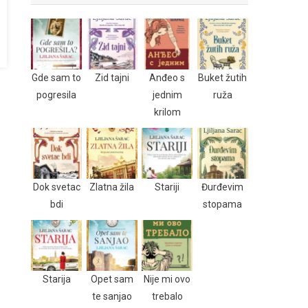
Gde sam to
Zid tajni
Anđeo s
Buket žutih
pogresila
jednim
ruža
krilom
Dok svetac
Zlatna žila
Stariji
Đurđevim
bdi
stopama
Starija
Opet sam
Nije mi ovo
te sanjao
trebalo