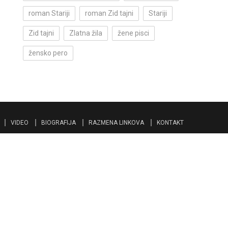
roman Stariji
roman Zid tajni
Stariji
Zid tajni
Zlatna žila
žene pisci
žensko pero
VIDEO
BIOGRAFIJA
RAZMENA LINKOVA
KONTAKT