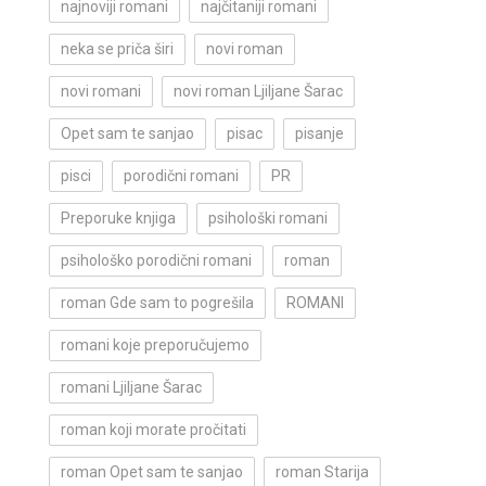
najnoviji romani
najčitaniji romani
neka se priča širi
novi roman
novi romani
novi roman Ljiljane Šarac
Opet sam te sanjao
pisac
pisanje
pisci
porodični romani
PR
Preporuke knjiga
psihološki romani
psihološko porodični romani
roman
roman Gde sam to pogrešila
ROMANI
romani koje preporučujemo
romani Ljiljane Šarac
roman koji morate pročitati
roman Opet sam te sanjao
roman Starija