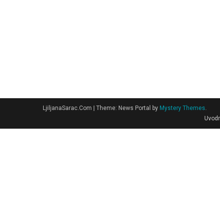
LjiljanaSarac.Com
|
Theme: News Portal by
Mystery Themes
.
Uvodn