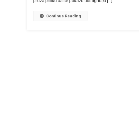
pruža priliku da se pokažu dostignuća […]
Stvaralaštvo
Continue Reading