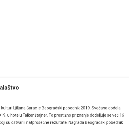
alaštvo
 kulturi Ljiljana Šarac je Beogradski pobednik 2019. Svečana dodela
9. u hotelu Falkenštajner. To prestižno priznanje dodeljuje se već 16
 koji su ostvarili natprosečne rezultate. Nagrada Beogradski pobednik