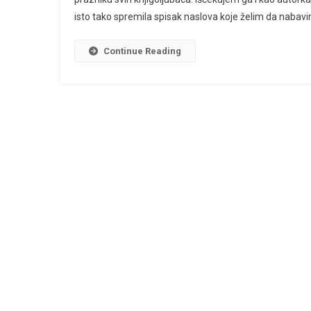
ZNAKU
isto tako spremila spisak naslova koje želim da nabavi
KNJIGA
Continue Reading