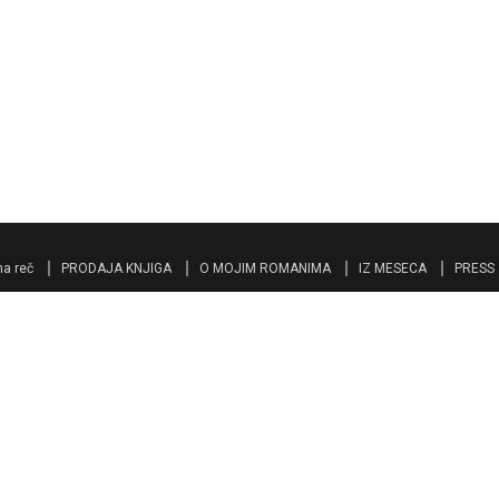
a reč
PRODAJA KNJIGA
O MOJIM ROMANIMA
IZ MESECA
PRESS