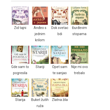
Zid tajni
Anđeo s
Dok svetac
Đurđevim
jednim
bdi
stopama
krilom
Gde sam to
Stariji
Opet sam
Nije mi ovo
pogresila
te sanjao
trebalo
Starija
Buket žutih
Zlatna žila
ruža