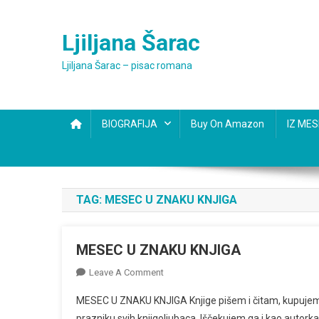
Skip
to
Ljiljana Šarac
content
Ljiljana Šarac – pisac romana
BIOGRAFIJA
Buy On Amazon
IZ ME
TAG:
MESEC U ZNAKU KNJIGA
MESEC U ZNAKU KNJIGA
On
Leave A Comment
MESEC
MESEC U ZNAKU KNJIGA Knjige pišem i čitam, kupujem
U
prazniku svih knjigoljubaca. Iščekujem ga i kao autorka 