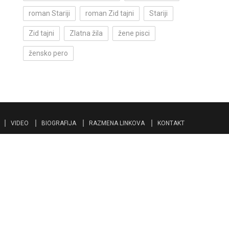
roman Stariji
roman Zid tajni
Stariji
Zid tajni
Zlatna žila
žene pisci
žensko pero
VIDEO
BIOGRAFIJA
RAZMENA LINKOVA
KONTAKT