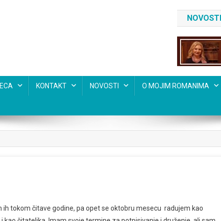
NOVOSTI
SECA
KONTAKT
NOVOSTI
O MOJIM ROMANIMA
 ih tokom čitave godine, pa opet se oktobru mesecu radujem kao
i kao čitateljka. Imam svoje termine za potpisivanje i druženje, ali sam