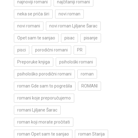
najnoviji romani
najčitaniji romani
neka se priča širi
novi roman
novi romani
novi roman Ljiljane Šarac
Opet sam te sanjao
pisac
pisanje
pisci
porodični romani
PR
Preporuke knjiga
psihološki romani
psihološko porodični romani
roman
roman Gde sam to pogrešila
ROMANI
romani koje preporučujemo
romani Ljiljane Šarac
roman koji morate pročitati
roman Opet sam te sanjao
roman Starija