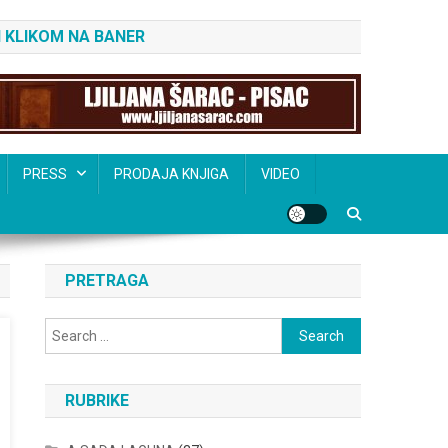
 KLIKOM NA BANER
PRESS
PRODAJA KNJIGA
VIDEO
PRETRAGA
Search
for:
RUBRIKE