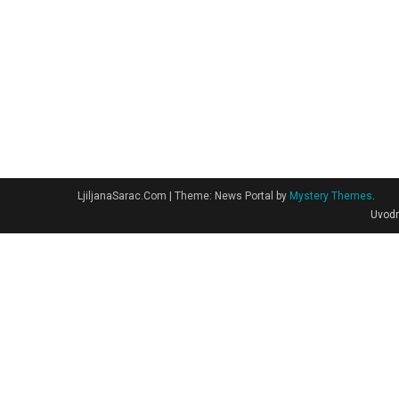
LjiljanaSarac.Com
|
Theme: News Portal by
Mystery Themes
.
Uvodn