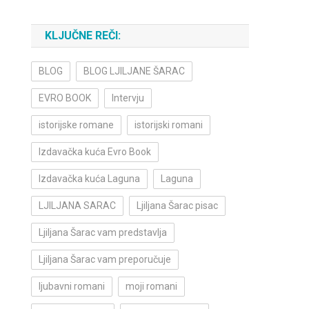
KLJUČNE REČI:
BLOG
BLOG LJILJANE ŠARAC
EVRO BOOK
Intervju
istorijske romane
istorijski romani
Izdavačka kuća Evro Book
Izdavačka kuća Laguna
Laguna
LJILJANA SARAC
Ljiljana Šarac pisac
Ljiljana Šarac vam predstavlja
Ljiljana Šarac vam preporučuje
ljubavni romani
moji romani