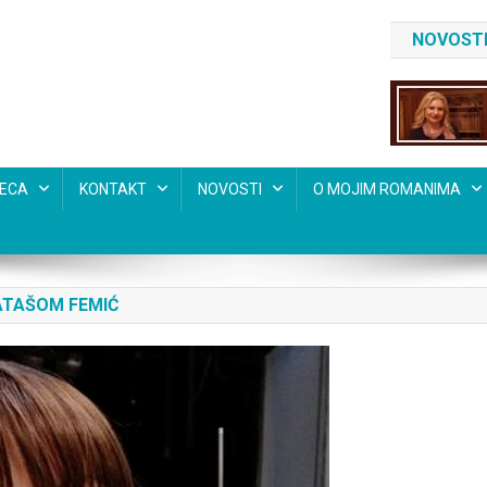
NOVOSTI
SECA
KONTAKT
NOVOSTI
O MOJIM ROMANIMA
ATAŠOM FEMIĆ