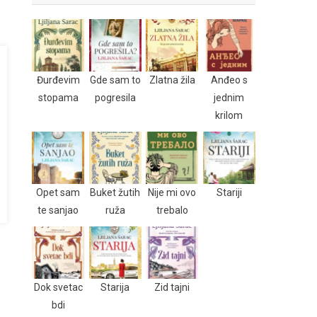
Đurđevim
Gde sam to
Zlatna žila
Anđeo s
stopama
pogresila
jednim
krilom
Opet sam
Buket žutih
Nije mi ovo
Stariji
te sanjao
ruža
trebalo
Dok svetac
Starija
Zid tajni
bdi