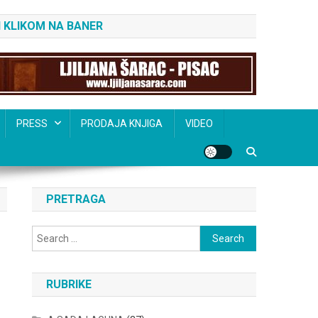
 KLIKOM NA BANER
PRESS
PRODAJA KNJIGA
VIDEO
PRETRAGA
Search
for:
RUBRIKE