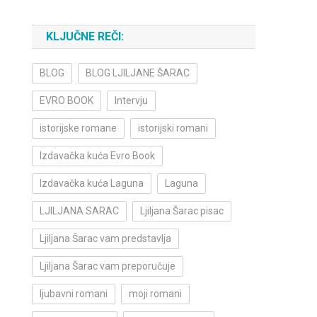
KLJUČNE REČI:
BLOG
BLOG LJILJANE ŠARAC
EVRO BOOK
Intervju
istorijske romane
istorijski romani
Izdavačka kuća Evro Book
Izdavačka kuća Laguna
Laguna
LJILJANA SARAC
Ljiljana Šarac pisac
Ljiljana Šarac vam predstavlja
Ljiljana Šarac vam preporučuje
ljubavni romani
moji romani