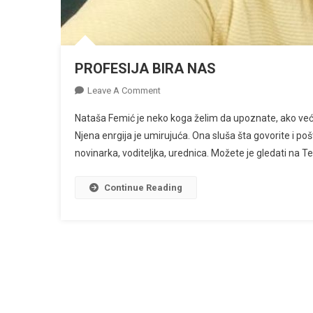
PROFESIJA BIRA NAS
On
Leave A Comment
PROFESIJA
Nataša Femić je neko koga želim da upoznate, ako već n
BIRA
Njena enrgija je umirujuća. Ona sluša šta govorite i p
NAS
novinarka, voditeljka, urednica. Možete je gledati na Te
Continue Reading