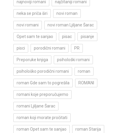
najnoviji romani
najčitaniji romani
neka se priča širi
novi roman
novi romani
novi roman Ljiljane Šarac
Opet sam te sanjao
pisac
pisanje
pisci
porodični romani
PR
Preporuke knjiga
psihološki romani
psihološko porodični romani
roman
roman Gde sam to pogrešila
ROMANI
romani koje preporučujemo
romani Ljiljane Šarac
roman koji morate pročitati
roman Opet sam te sanjao
roman Starija