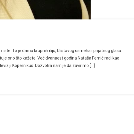
iste. To je dama krupnih čiju, blistavog osmeha i prijatnog glasa.
oštuje ono što kažete. Već dvanaest godina Nataša Femić radi kao
leviziji Kopernikus. Dozvolila nam je da zavirimo […]