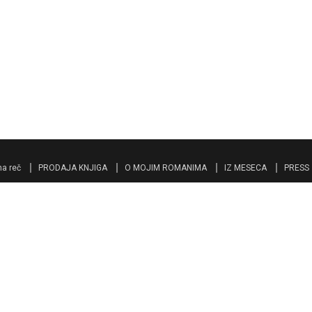
a reč
PRODAJA KNJIGA
O MOJIM ROMANIMA
IZ MESECA
PRESS