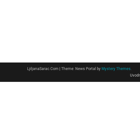
LjiljanaSarac.Com
|
Theme: News Portal by
Mystery Themes
.
Uvodn