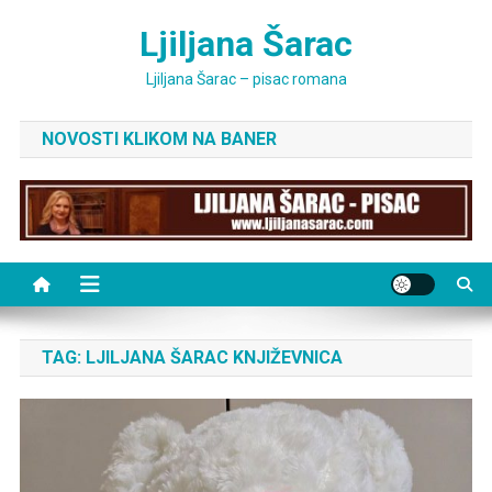
Skip
Ljiljana Šarac
to
content
Ljiljana Šarac – pisac romana
NOVOSTI KLIKOM NA BANER
TAG:
LJILJANA ŠARAC KNJIŽEVNICA