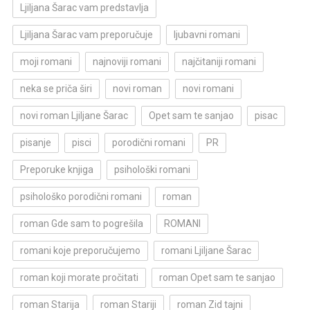
Ljiljana Šarac vam predstavlja
Ljiljana Šarac vam preporučuje
ljubavni romani
moji romani
najnoviji romani
najčitaniji romani
neka se priča širi
novi roman
novi romani
novi roman Ljiljane Šarac
Opet sam te sanjao
pisac
pisanje
pisci
porodični romani
PR
Preporuke knjiga
psihološki romani
psihološko porodični romani
roman
roman Gde sam to pogrešila
ROMANI
romani koje preporučujemo
romani Ljiljane Šarac
roman koji morate pročitati
roman Opet sam te sanjao
roman Starija
roman Stariji
roman Zid tajni