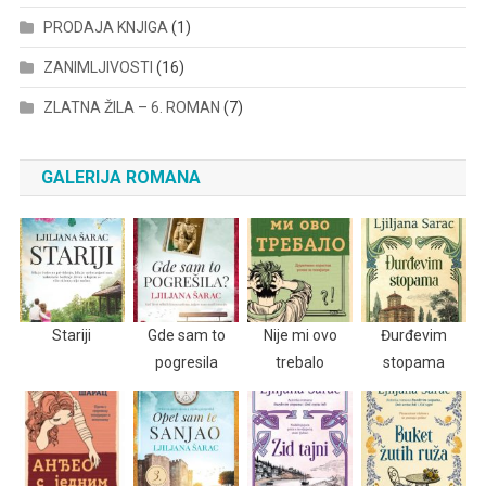
PRODAJA KNJIGA
(1)
ZANIMLJIVOSTI
(16)
ZLATNA ŽILA – 6. ROMAN
(7)
GALERIJA ROMANA
Stariji
Gde sam to
Nije mi ovo
Đurđevim
pogresila
trebalo
stopama