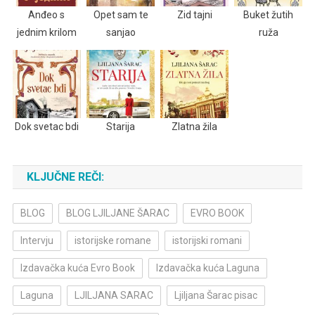
Anđeo s
Opet sam te
Zid tajni
Buket žutih
jednim krilom
sanjao
ruža
Dok svetac bdi
Starija
Zlatna žila
KLJUČNE REČI:
BLOG
BLOG LJILJANE ŠARAC
EVRO BOOK
Intervju
istorijske romane
istorijski romani
Izdavačka kuća Evro Book
Izdavačka kuća Laguna
Laguna
LJILJANA SARAC
Ljiljana Šarac pisac