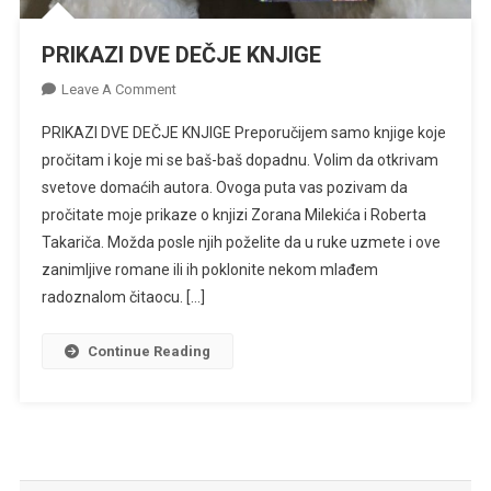
PRIKAZI DVE DEČJE KNJIGE
On
Leave A Comment
PRIKAZI
PRIKAZI DVE DEČJE KNJIGE Preporučijem samo knjige koje
DVE
pročitam i koje mi se baš-baš dopadnu. Volim da otkrivam
DEČJE
svetove domaćih autora. Ovoga puta vas pozivam da
KNJIGE
pročitate moje prikaze o knjizi Zorana Milekića i Roberta
Takariča. Možda posle njih poželite da u ruke uzmete i ove
zanimljive romane ili ih poklonite nekom mlađem
radoznalom čitaocu. […]
Continue Reading