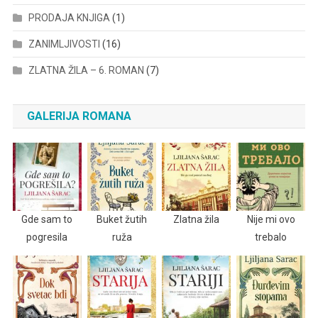
PRODAJA KNJIGA
(1)
ZANIMLJIVOSTI
(16)
ZLATNA ŽILA – 6. ROMAN
(7)
GALERIJA ROMANA
Gde sam to
Buket žutih
Zlatna žila
Nije mi ovo
pogresila
ruža
trebalo