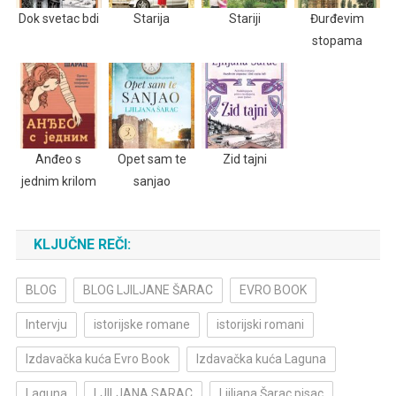
Dok svetac bdi
Starija
Stariji
Đurđevim
stopama
Anđeo s
Opet sam te
Zid tajni
jednim krilom
sanjao
KLJUČNE REČI:
BLOG
BLOG LJILJANE ŠARAC
EVRO BOOK
Intervju
istorijske romane
istorijski romani
Izdavačka kuća Evro Book
Izdavačka kuća Laguna
Laguna
LJILJANA SARAC
Ljiljana Šarac pisac