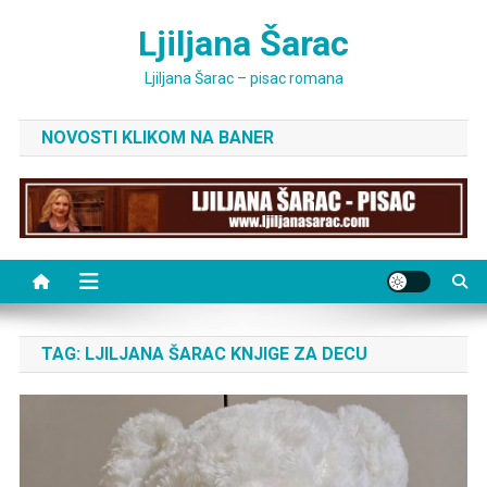
Skip
Ljiljana Šarac
to
content
Ljiljana Šarac – pisac romana
NOVOSTI KLIKOM NA BANER
TAG:
LJILJANA ŠARAC KNJIGE ZA DECU