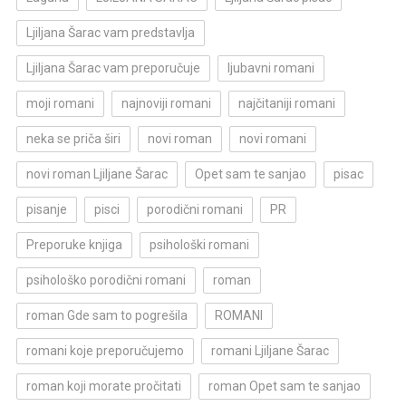
Ljiljana Šarac vam predstavlja
Ljiljana Šarac vam preporučuje
ljubavni romani
moji romani
najnoviji romani
najčitaniji romani
neka se priča širi
novi roman
novi romani
novi roman Ljiljane Šarac
Opet sam te sanjao
pisac
pisanje
pisci
porodični romani
PR
Preporuke knjiga
psihološki romani
psihološko porodični romani
roman
roman Gde sam to pogrešila
ROMANI
romani koje preporučujemo
romani Ljiljane Šarac
roman koji morate pročitati
roman Opet sam te sanjao