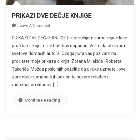
PRIKAZI DVE DEČJE KNJIGE
On
Leave A Comment
PRIKAZI
PRIKAZI DVE DEČJE KNJIGE Preporučijem samo knjige koje
DVE
pročitam i koje mi se baš-baš dopadnu. Volim da otkrivam
DEČJE
svetove domaćih autora. Ovoga puta vas pozivam da
KNJIGE
pročitate moje prikaze o knjizi Zorana Milekića i Roberta
Takariča. Možda posle njih poželite da u ruke uzmete i ove
zanimljive romane ili ih poklonite nekom mlađem
radoznalom čitaocu. […]
Continue Reading