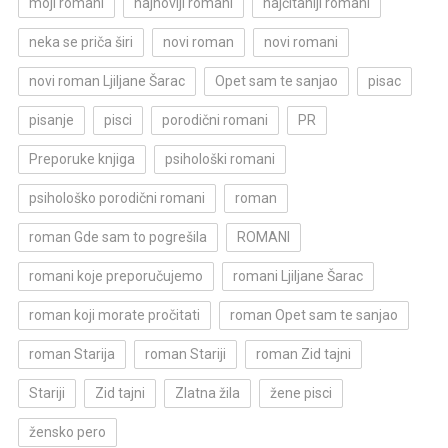
moji romani
najnoviji romani
najčitaniji romani
neka se priča širi
novi roman
novi romani
novi roman Ljiljane Šarac
Opet sam te sanjao
pisac
pisanje
pisci
porodični romani
PR
Preporuke knjiga
psihološki romani
psihološko porodični romani
roman
roman Gde sam to pogrešila
ROMANI
romani koje preporučujemo
romani Ljiljane Šarac
roman koji morate pročitati
roman Opet sam te sanjao
roman Starija
roman Stariji
roman Zid tajni
Stariji
Zid tajni
Zlatna žila
žene pisci
žensko pero