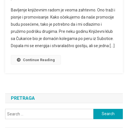
Adrijana
Bavljenje književnim radom je veoma zahtevno. Ono traži i
Marijanušić
pisnje i promovisanje. Kako očekujemo da naše promocije
–
budu posećene, tako je potrebno da i mi odlazimo i
Slika
pružimo podršku drugima. Pre neku godinu Književni klub
Rečima
sa Čukarice bio je domaćin kolegama po peru iz Subotice.
Dopala mi se energija i stvaralaštvo gostiju, ali se jedna […]
Continue Reading
PRETRAGA
Search
for: