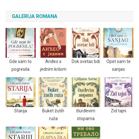
GALERIJA ROMANA
Gde sam to
Anđeo s
Dok svetac bdi
Opet sam te
pogresila
jednim krilom
sanjao
Starija
Buket žutih
Đurđevim
Zid tajni
ruža
stopama