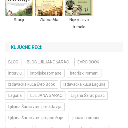
Stariji
Zlatna žila
Nije mi ovo
trebalo
KLJUČNE REČI:
BLOG
BLOG LJILJANE ŠARAC
EVRO BOOK
Intervju
istorijske romane
istorijski romani
Izdavačka kuća Evro Book
Izdavačka kuća Laguna
Laguna
LJILJANA SARAC
Ljiljana Šarac pisac
Ljiljana Šarac vam predstavlja
Ljiljana Šarac vam preporučuje
ljubavni romani