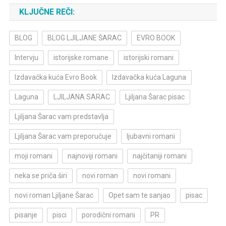
KLJUČNE REČI:
BLOG
BLOG LJILJANE ŠARAC
EVRO BOOK
Intervju
istorijske romane
istorijski romani
Izdavačka kuća Evro Book
Izdavačka kuća Laguna
Laguna
LJILJANA SARAC
Ljiljana Šarac pisac
Ljiljana Šarac vam predstavlja
Ljiljana Šarac vam preporučuje
ljubavni romani
moji romani
najnoviji romani
najčitaniji romani
neka se priča širi
novi roman
novi romani
novi roman Ljiljane Šarac
Opet sam te sanjao
pisac
pisanje
pisci
porodični romani
PR