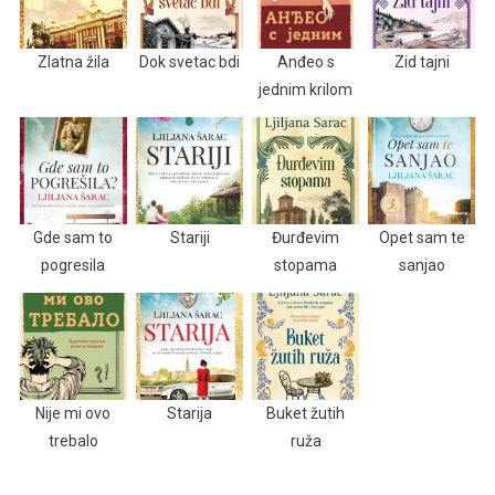
Zlatna žila
Dok svetac bdi
Anđeo s
Zid tajni
jednim krilom
Gde sam to
Stariji
Đurđevim
Opet sam te
pogresila
stopama
sanjao
Nije mi ovo
Starija
Buket žutih
trebalo
ruža