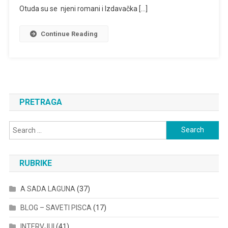
Otuda su se njeni romani i Izdavačka […]
Continue Reading
PRETRAGA
Search
for:
RUBRIKE
A SADA LAGUNA
(37)
BLOG – SAVETI PISCA
(17)
INTERVJUI
(41)