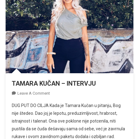
TAMARA KUČAN – INTERVJU
On
Leave A Comment
TAMARA
DUG PUT DO CILJA Kada je Tamara Kučan u pitanju, Bog
KUČAN
nije štedeo. Dao joj je lepotu, preduzimljivost, hrabrost,
–
istrajnost i talenat. Ona ove poklone nije potcenila, niti
INTERVJU
pustila da se čuda dešavaju sama od sebe, već je zavrnula
rukave i ovom zavidnom paketu dodala i ozbiljan rad.