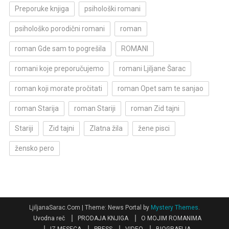
Preporuke knjiga
psihološki romani
psihološko porodični romani
roman
roman Gde sam to pogrešila
ROMANI
romani koje preporučujemo
romani Ljiljane Šarac
roman koji morate pročitati
roman Opet sam te sanjao
roman Starija
roman Stariji
roman Zid tajni
Stariji
Zid tajni
Zlatna žila
žene pisci
žensko pero
LjiljanaSarac.Com
|
Theme: News Portal by
Mystery Themes
.
Uvodna reč
PRODAJA KNJIGA
O MOJIM ROMANIMA
IZ MESECA
PRESS
VIDEO
BIOGRAFIJA