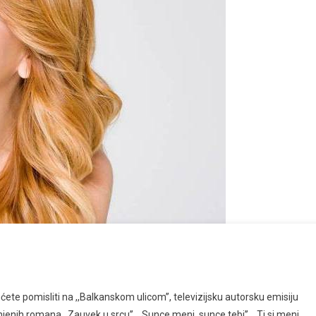
pomisliti na ,,Balkanskom ulicom’’, televizijsku autorsku emisiju
njenih romana ,,Zauvek u srcu’’, ,,Sunce meni, sunce tebi’’, ,,Ti si meni