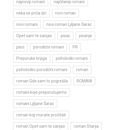
najnoviji romani
najčitaniji romani
neka se priča širi
novi roman
novi romani
novi roman Ljiljane Šarac
Opet sam te sanjao
pisac
pisanje
pisci
porodični romani
PR
Preporuke knjiga
psihološki romani
psihološko porodični romani
roman
roman Gde sam to pogrešila
ROMANI
romani koje preporučujemo
romani Ljiljane Šarac
roman koji morate pročitati
roman Opet sam te sanjao
roman Starija