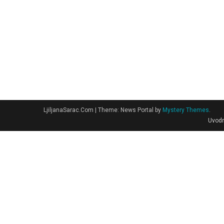
LjiljanaSarac.Com
|
Theme: News Portal by
Mystery Themes
.
Uvodn