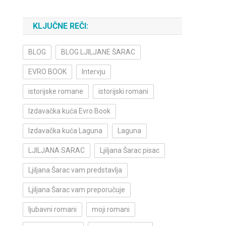
KLJUČNE REČI:
BLOG
BLOG LJILJANE ŠARAC
EVRO BOOK
Intervju
istorijske romane
istorijski romani
Izdavačka kuća Evro Book
Izdavačka kuća Laguna
Laguna
LJILJANA SARAC
Ljiljana Šarac pisac
Ljiljana Šarac vam predstavlja
Ljiljana Šarac vam preporučuje
ljubavni romani
moji romani