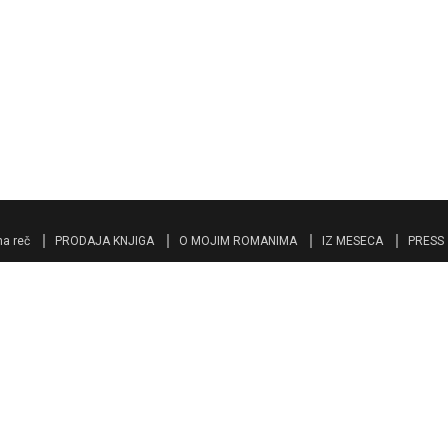
a reč
PRODAJA KNJIGA
O MOJIM ROMANIMA
IZ MESECA
PRESS