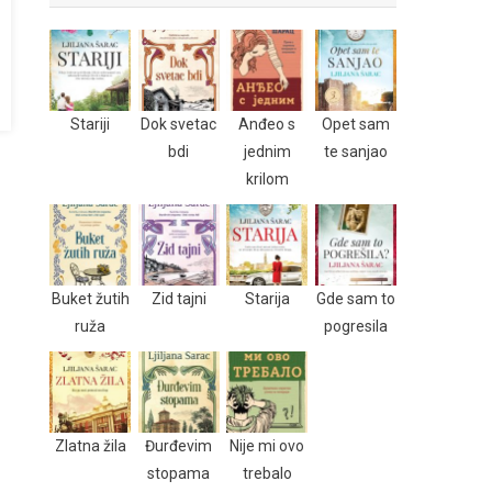
Stariji
Dok svetac
Anđeo s
Opet sam
bdi
jednim
te sanjao
krilom
Buket žutih
Zid tajni
Starija
Gde sam to
ruža
pogresila
Zlatna žila
Đurđevim
Nije mi ovo
stopama
trebalo