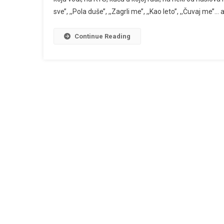
Dedić
sve’’, ,,Pola duše’’, ,,Zagrli me’’, ,,Kao leto’’, ,,Čuvaj me’’
Continue Reading