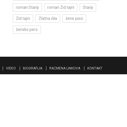
roman Stariji
roman Zid tajni
Stariji
Zid tajni
Zlatna žila
žene pisci
žensko pero
VIDEO
BIOGRAFIJA
RAZMENA LINKOVA
KONTAKT