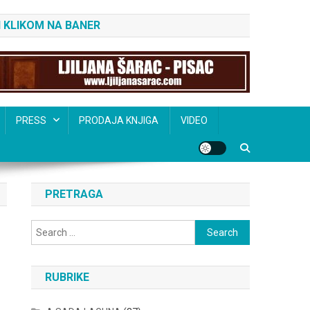
 KLIKOM NA BANER
PRESS
PRODAJA KNJIGA
VIDEO
PRETRAGA
Search
for:
RUBRIKE