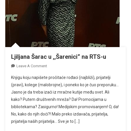
Ljiljana Šarac u ,,Šarenici” na RTS-u
On
Leave A Comment
Ljiljana
Knjigu koju napišete pročitaće rođaci (najbliži), prijatelji
Šarac
(pravi), kolege (malobrojne), i poneko ko je čuo preporuku…
U
Jasno je da treba izaći iz mračne kutije među svet. Ali
,,Šarenici”
kako? Putem društvenih mreža? Da! Promocijama u
Na
RTS-
bibliotekama? Zasigurno! Medijskim promovisanjem! O, da!
U
No, kako do njih doći?! Malo preko izdavača, prijatelja,
prijatelja naših prijatelja… Sve je to […]