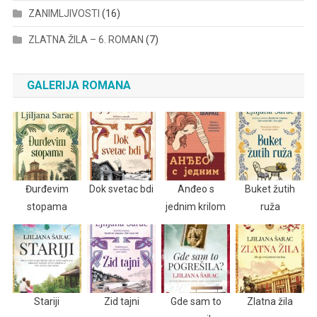
ZANIMLJIVOSTI
(16)
ZLATNA ŽILA – 6. ROMAN
(7)
GALERIJA ROMANA
Đurđevim
Dok svetac bdi
Anđeo s
Buket žutih
stopama
jednim krilom
ruža
Stariji
Zid tajni
Gde sam to
Zlatna žila