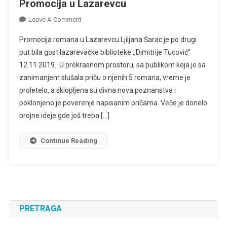
Promocija u Lazarevcu
On
Leave A Comment
Promocija
Promocija romana u Lazarevcu Ljiljana Šarac je po drugi
U
put bila gost lazarevačke biblioteke ,,Dimitrije Tucović”
Lazarevcu
12.11.2019. U prekrasnom prostoru, sa publikom koja je sa
zanimanjem slušala priču o njenih 5 romana, vreme je
proletelo, a sklopljena su divna nova poznanstva i
poklonjeno je poverenje napisanim pričama. Veče je donelo
brojne ideje gde još treba […]
Continue Reading
PRETRAGA