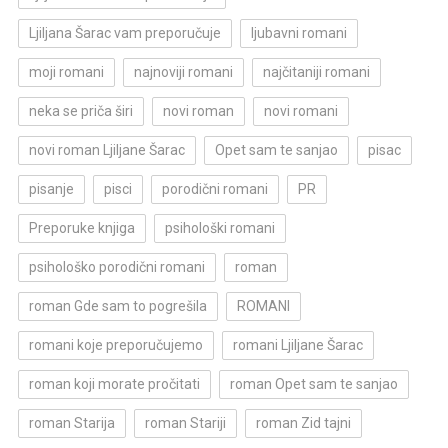
Ljiljana Šarac vam preporučuje
ljubavni romani
moji romani
najnoviji romani
najčitaniji romani
neka se priča širi
novi roman
novi romani
novi roman Ljiljane Šarac
Opet sam te sanjao
pisac
pisanje
pisci
porodični romani
PR
Preporuke knjiga
psihološki romani
psihološko porodični romani
roman
roman Gde sam to pogrešila
ROMANI
romani koje preporučujemo
romani Ljiljane Šarac
roman koji morate pročitati
roman Opet sam te sanjao
roman Starija
roman Stariji
roman Zid tajni