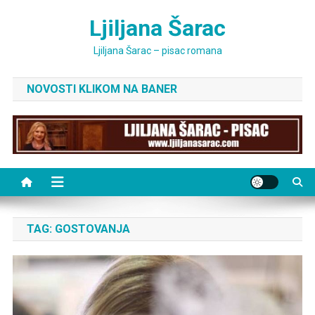
Skip
Ljiljana Šarac
to
content
Ljiljana Šarac – pisac romana
NOVOSTI KLIKOM NA BANER
TAG:
GOSTOVANJA