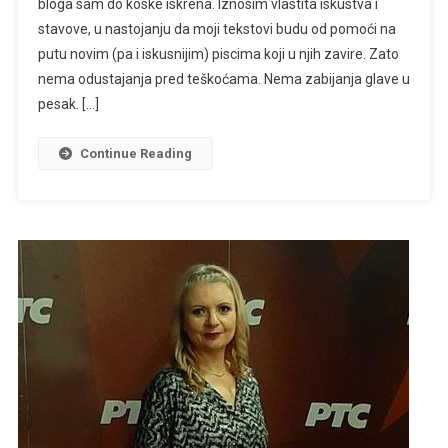
bloga sam do koske iskrena. Iznosim vlastita iskustva i
stavove, u nastojanju da moji tekstovi budu od pomoći na
putu novim (pa i iskusnijim) piscima koji u njih zavire. Zato
nema odustajanja pred teškoćama. Nema zabijanja glave u
pesak. […]
Continue Reading