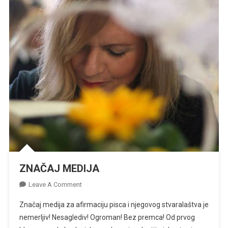
ZNAČAJ MEDIJA
On
Leave A Comment
ZNAČAJ
Značaj medija za afirmaciju pisca i njegovog stvaralaštva je
MEDIJA
nemerljiv! Nesaglediv! Ogroman! Bez premca! Od prvog