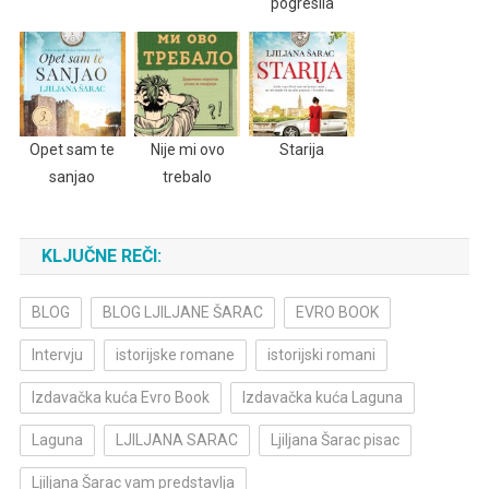
pogresila
Opet sam te
Nije mi ovo
Starija
sanjao
trebalo
KLJUČNE REČI:
BLOG
BLOG LJILJANE ŠARAC
EVRO BOOK
Intervju
istorijske romane
istorijski romani
Izdavačka kuća Evro Book
Izdavačka kuća Laguna
Laguna
LJILJANA SARAC
Ljiljana Šarac pisac
Ljiljana Šarac vam predstavlja